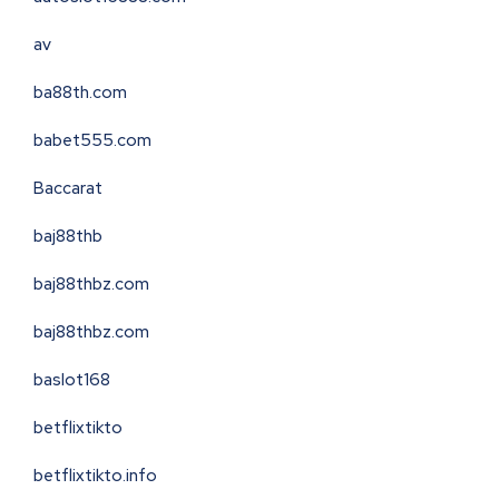
av
ba88th.com
babet555.com
Baccarat
baj88thb
baj88thbz.com
baj88thbz.com
baslot168
betflixtikto
betflixtikto.info