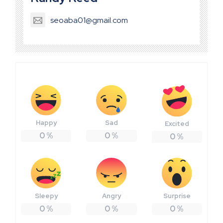
seoaba01@gmail.com
Happy
Sad
Excited
0
%
0
%
0
%
Sleepy
Angry
Surprise
0
%
0
%
0
%