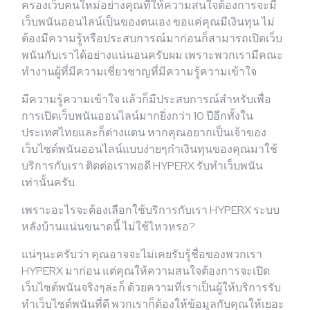
ครองเว็บคนใหม่อย่างคุณที่ให้ความสนใจต้องการจะมี
เว็บพนันออนไลน์เป็นของตนเอง ขอแค่คุณมีเงินทุน ไม่
ต้องมีความรู้หรือประสบการณ์มาก่อนก็สามารถเปิดเว็บ
พนันกับเราได้อย่างแน่นอนครับผม เพราะพวกเรามีคณะ
ทำงานผู้ที่มีความเชี่ยวชาญที่มีความรู้ความเข้าใจ
มีความรู้ความเข้าใจ แล้วก็มีประสบการณ์สำหรับเพื่อ
การเปิดเว็บพนันออนไลน์มากยิ่งกว่า 10 ปีอีกทั้งใน
ประเทศไทยและก็ต่างแดน หากคุณอยากเป็นเจ้าของ
เว็บไซต์พนันออนไลน์แบบง่ายๆกำเงินทุนของคุณมาใช้
บริการกับเรา ติดต่อเราพอดี HYPERX รับทำเว็บพนัน
เท่านั้นครับ
เพราะอะไรจะต้องเลือกใช้บริการกับเรา HYPERX ระบบ
หลังบ้านแน่นขนาดนี้ ไม่ใช้ไหวหรอ?
แน่ๆนะครับว่า คุณอาจจะไม่เคยรับรู้ชื่อของพวกเรา
HYPERX มาก่อน แต่คุณให้ความสนใจต้องการจะเปิด
เว็บไซต์พนันจริงๆล่ะก็ ด้วยความที่เราเป็นผู้ให้บริการรับ
ทำเว็บไซต์พนันที่ดี พวกเราก็ต้องให้ข้อมูลกับคุณให้เยอะ