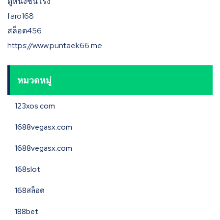
ดูหนังชนโรง
faro168
สล็อต456
https://www.puntaek66.me
หมวดหมู่
123xos.com
1688vegasx.com
1688vegasx.com
168slot
168สล็อต
188bet