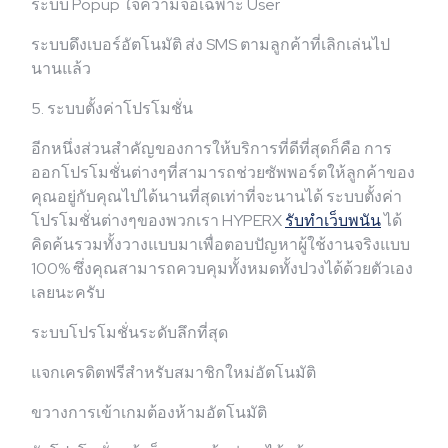
ระบบ Popup ใจความจอเฉพาะ User
ระบบดึงเบอร์อัตโนมัติ ส่ง SMS ตามลูกค้าที่เลิกเล่นไป
นานแล้ว
5. ระบบตั้งค่าโปรโมชั่น
อีกหนึ่งส่วนสำคัญของการให้บริการที่ดีที่สุดก็คือ การ
ออกโปรโมชั่นต่างๆที่สามารถช่วยซัพพอร์ตให้ลูกค้าของ
คุณอยู่กับคุณไปได้นานที่สุดเท่าที่จะนานได้ ระบบตั้งค่า
โปรโมชั่นต่างๆของพวกเรา HYPERX
รับทำเว็บพนัน
ได้
คิดค้นรวมทั้งวางแบบมาเพื่อตอบปัญหาผู้ใช้งานจริงแบบ
100% ซึ่งคุณสามารถควบคุมทั้งหมดทั้งปวงได้ด้วยตัวเอง
เลยนะครับ
ระบบโปรโมชั่นระดับลึกที่สุด
แจกเครดิตฟรีสำหรับสมาชิกใหม่อัตโนมัติ
ขวางการเข้าเกมต้องห้ามอัตโนมัติ