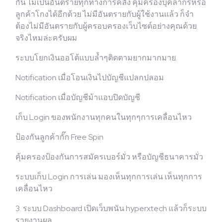
กัน ไม่เป็นอันตรายทุกทางการคลัง คุ้มครองบุคลากรหรือ
ลูกค้าโกงได้อีกด้วย ไม่มีอันตรายกับผู้ใช้งานแล้ว ก็จำ
ต้องไม่มีอันตรายกับผู้ครอบครองเว็บไซต์อย่างคุณด้วย
จริงไหมล่ะครับผม
ระบบโยกเงินออโต้แบบล้ำๆติดตามยากมากมาย
Notification เมื่อโอนเงินไปบัญชีแปลกปลอม
Notification เมื่อบัญชีม้าแอบปิดบัญชี
เก็บ Login ของพนักงานทุกคนในทุกๆการเคลื่อนไหว
ป้องกันลูกค้ากั๊ก Free Spin
คุ้มครองป้องกันการสมัครเบอร์มั่ว หรือบัญชีธนาคารมั่ว
ระบบเก็บ Login การเล่น มองเห็นทุกการเล่น เห็นทุกการ
เคลื่อนไหว
3. ระบบ Dashboard เปิดเว็บพนัน hyperxtech แล้วก็ระบบ
รายงานผล