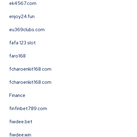
ek4567.com
enjoy24.fun
eu369clubs.com
fafa 123 slot
faro168
fcharoenkit168.com
fcharoenkit168.com
Finance
finfinbet789.com
fiwdee.bet
fiwdee.win