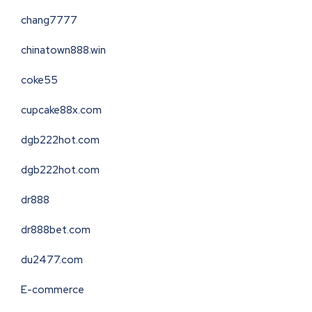
chang7777
chinatown888.win
coke55
cupcake88x.com
dgb222hot.com
dgb222hot.com
dr888
dr888bet.com
du2477.com
E-commerce