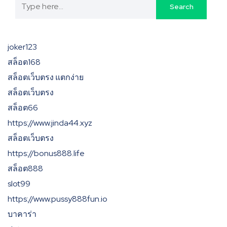
joker123
สล็อต168
สล็อตเว็บตรง แตกง่าย
สล็อตเว็บตรง
สล็อต66
https://www.jinda44.xyz
สล็อตเว็บตรง
https://bonus888.life
สล็อต888
slot99
https://www.pussy888fun.io
บาคาร่า