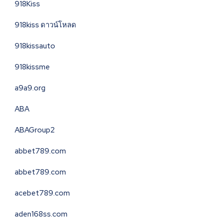
918Kiss
918kiss ดาวน์โหลด
918kissauto
918kissme
a9a9.org
ABA
ABAGroup2
abbet789.com
abbet789.com
acebet789.com
aden168ss.com