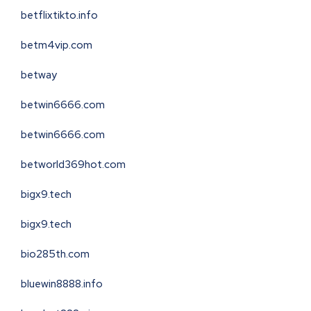
betflixtikto.info
betm4vip.com
betway
betwin6666.com
betwin6666.com
betworld369hot.com
bigx9.tech
bigx9.tech
bio285th.com
bluewin8888.info