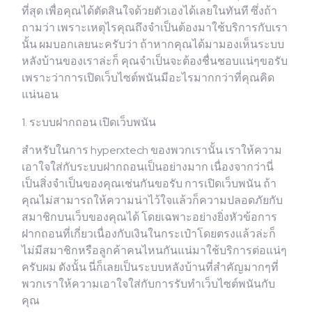
ที่สุด เพื่อคุณได้ตัดสินใจด้วยตัวเองได้เลยในทันที ซึ่งถ้า
ถามว่า เพราะเหตุไรคุณถึงจำเป็นต้องมาใช้บริการกับเรา
นั้น ผมบอกเลยนะครับว่า ถ้าหากคุณได้มามองเห็นระบบ
หลังบ้านของเราล่ะก็ คุณจำเป็นจะต้องชื่นชอบแน่ๆขอรับ
เพราะว่าการเปิดเว็บไซต์พนันมีอะไรมากกว่าที่คุณคิด
แน่นอน
1. ระบบฝากถอน เปิดเว็บพนัน
สำหรับในการ hyperxtech ของพวกเรานั้น เราให้ความ
เอาใจใส่กับระบบฝากถอนเป็นอย่างมาก เนื่องจากว่านี่
เป็นสิ่งจำเป็นของคุณเช่นกันขอรับ การเปิดเว็บพนัน ถ้า
คุณไม่สามารถให้ความน่าไว้ใจแล้วก็ความปลอดภัยกับ
สมาชิกบนเว็บของคุณได้ โดยเฉพาะอย่างยิ่งหัวข้อการ
ฝากถอนที่เกี่ยวเนื่องกับเงินในกระเป๋าโดยตรงแล้วล่ะก็
ไม่มีสมาชิกหรือลูกค้าคนไหนกันแน่มาใช้บริการต่อแน่ๆ
ครับผม ดังนั้น นี่ก็เลยเป็นระบบหลังบ้านที่สำคัญมากๆที่
พวกเราให้ความเอาใจใส่กับการรับทำเว็บไซต์พนันกับ
คุณ