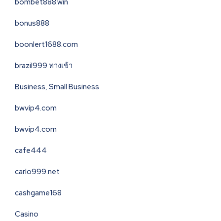
bombet888.win
bonus888
boonlert1688.com
brazil999 ทางเข้า
Business, Small Business
bwvip4.com
bwvip4.com
cafe444
carlo999.net
cashgame168
Casino