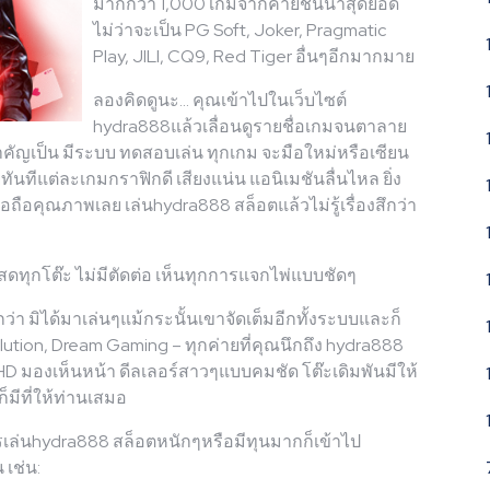
มากกว่า 1,000 เกมจากค่ายชั้นนำสุดยอด
ไม่ว่าจะเป็น PG Soft, Joker, Pragmatic
Play, JILI, CQ9, Red Tiger อื่นๆอีกมากมาย
ลองคิดดูนะ… คุณเข้าไปในเว็บไซต์
hydra888แล้วเลื่อนดูรายชื่อเกมจนตาลาย
สำคัญเป็น มีระบบ ทดสอบเล่น ทุกเกม จะมือใหม่หรือเซียน
ดยทันทีแต่ละเกมกราฟิกดี เสียงแน่น แอนิเมชันลื่นไหล ยิ่ง
อถือคุณภาพเลย เล่นhydra888 สล็อตแล้วไม่รู้เรื่องสึกว่า
ดทุกโต๊ะ ไม่มีตัดต่อ เห็นทุกการแจกไพ่แบบชัดๆ
า มิได้มาเล่นๆแม้กระนั้นเขาจัดเต็มอีกทั้งระบบและก็
lution, Dream Gaming – ทุกค่ายที่คุณนึกถึง hydra888
D มองเห็นหน้า ดีลเลอร์สาวๆแบบคมชัด โต๊ะเดิมพันมีให้
็มีที่ให้ท่านเสมอ
การเล่นhydra888 สล็อตหนักๆหรือมีทุนมากก็เข้าไป
 เช่น: