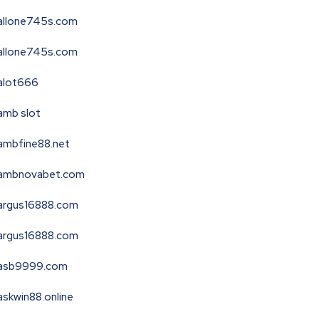
allone745s.com
allone745s.com
alot666
amb slot
ambfine88.net
ambnovabet.com
argus16888.com
argus16888.com
asb9999.com
askwin88.online