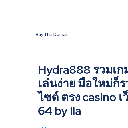
Skip
to
content
Buy This Domain
Hydra888 รวมเกม
เล่นง่าย มือใหม่ก็
ไซต์ ตรง casino เ
64 by Ila