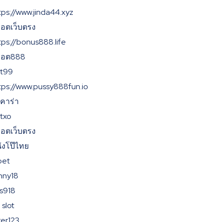
tps://www.jinda44.xyz
็อตเว็บตรง
tps://bonus888.life
็อต888
ot99
tps://www.pussy888fun.io
คาร่า
otxo
็อตเว็บตรง
ังโป๊ไทย
bet
nny18
ss918
 slot
ker123