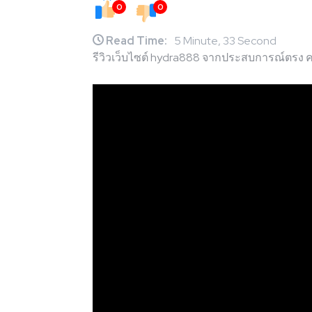
0
0
Read Time:
5 Minute, 33 Second
รีวิวเว็บไซต์ hydra888 จากประสบการณ์ตรง ค