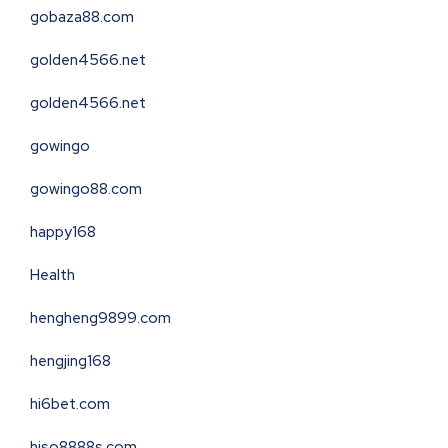
gobaza88.com
golden4566.net
golden4566.net
gowingo
gowingo88.com
happy168
Health
hengheng9899.com
hengjing168
hi6bet.com
hiso8888s.com