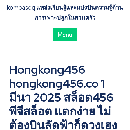
Skip
kompasqq แหล่งเรียนรู้และแบ่งปันความรู้ด้าน
to
content
การเพาะปลูกในสวนครัว
Menu
Hongkong456
hongkong456.co 1
มีนา 2025 สล็อต456
พีจีสล็อต แตกง่าย ไม่
ต้องบินลัดฟ้าก็ดวงเฮง