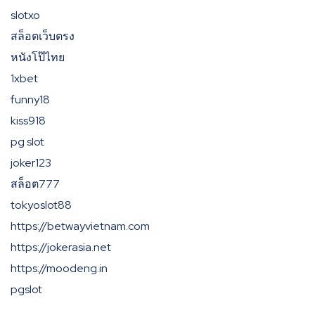
slotxo
สล็อตเว็บตรง
หนังโป๊ไทย
1xbet
funny18
kiss918
pg slot
joker123
สล็อต777
tokyoslot88
https://betwayvietnam.com
https://jokerasia.net
https://moodeng.in
pgslot