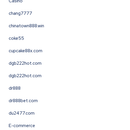
Casino
chang7777
chinatown888.win
coke55
cupcake88x.com
dgb222hot.com
dgb222hot.com
dr888
dr888bet.com
du2477.com
E-commerce