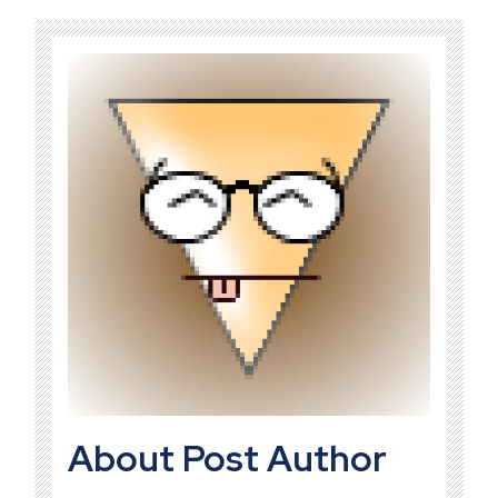
About Post Author