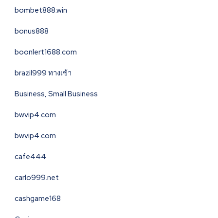
bombet888.win
bonus888
boonlert1688.com
brazil999 ทางเข้า
Business, Small Business
bwvip4.com
bwvip4.com
cafe444
carlo999.net
cashgame168