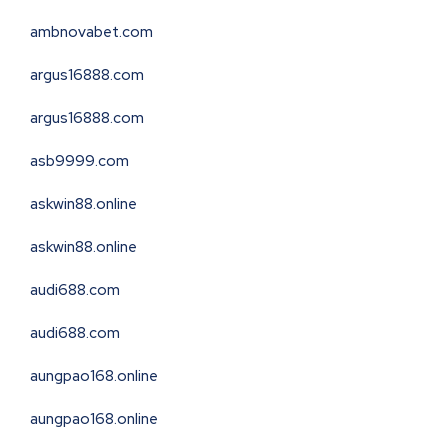
ambnovabet.com
argus16888.com
argus16888.com
asb9999.com
askwin88.online
askwin88.online
audi688.com
audi688.com
aungpao168.online
aungpao168.online