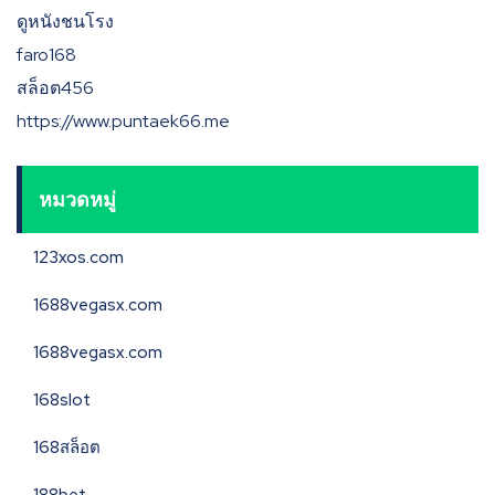
ดูหนังชนโรง
faro168
สล็อต456
https://www.puntaek66.me
หมวดหมู่
123xos.com
1688vegasx.com
1688vegasx.com
168slot
168สล็อต