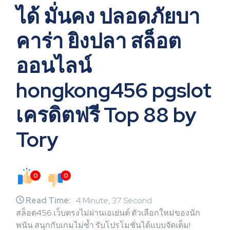
ได้ มั่นคง ปลอดภัยบา
คาร่า ยิงปลา สล็อต
ออนไลน์
hongkong456 pgslot
เครดิตฟรี Top 88 by
Tory
0
0
Read Time:
4 Minute, 37 Second
สล็อต456 เว็บตรงไม่ผ่านเอเย่นต์ ตัวเลือกใหม่ของนัก
พนัน สนุกกับเกมไม่ซ้ำ รับโปรโมชั่นได้แบบจัดเต็ม!