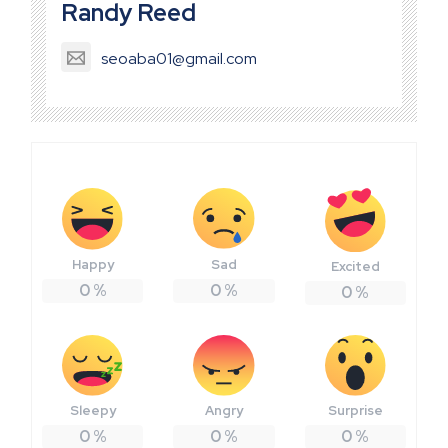
Randy Reed
seoaba01@gmail.com
Happy
Sad
Excited
0
%
0
%
0
%
Sleepy
Angry
Surprise
0
%
0
%
0
%