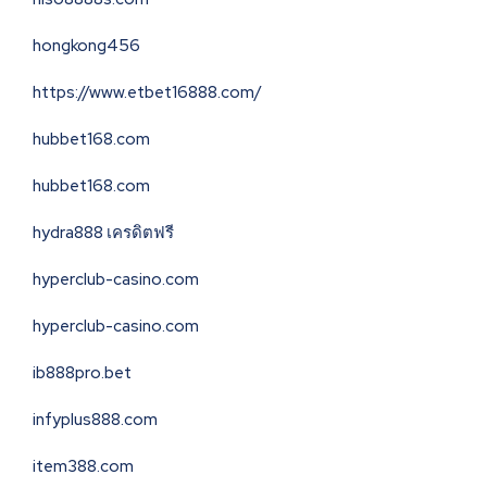
hongkong456
https://www.etbet16888.com/
hubbet168.com
hubbet168.com
hydra888 เครดิตฟรี
hyperclub-casino.com
hyperclub-casino.com
ib888pro.bet
infyplus888.com
item388.com