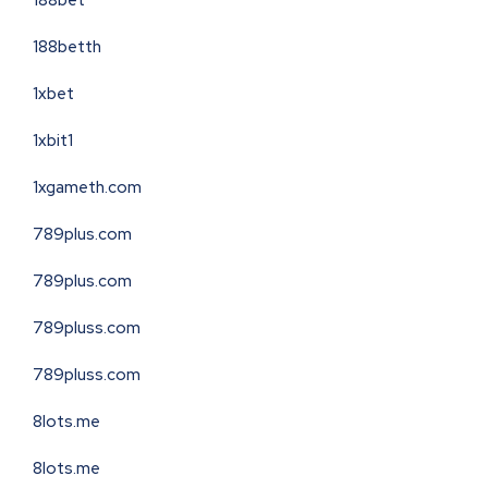
188bet
188betth
1xbet
1xbit1
1xgameth.com
789plus.com
789plus.com
789pluss.com
789pluss.com
8lots.me
8lots.me