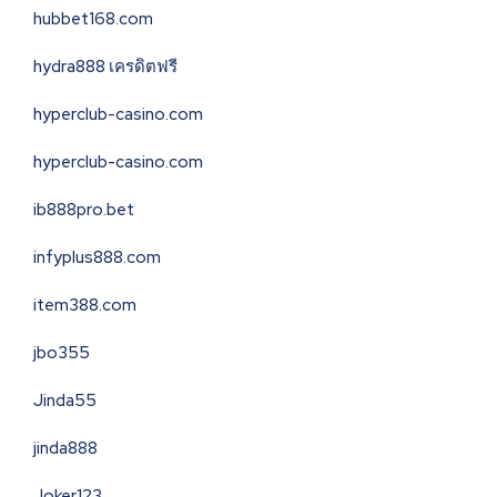
hubbet168.com
hydra888 เครดิตฟรี
hyperclub-casino.com
hyperclub-casino.com
ib888pro.bet
infyplus888.com
item388.com
jbo355
Jinda55
jinda888
Joker123