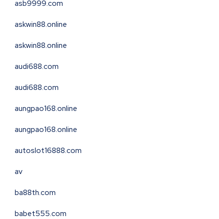
asb9999.com
askwin88.online
askwin88.online
audi688.com
audi688.com
aungpao168.online
aungpao168.online
autoslot16888.com
av
ba88th.com
babet555.com