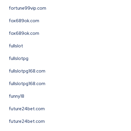
fortune99vip.com
fox689ok.com
fox689ok.com
fullslot
fullslotpg
fullslotpg168.com
fullslotpg168.com
funny18
future24bet.com
future24bet.com