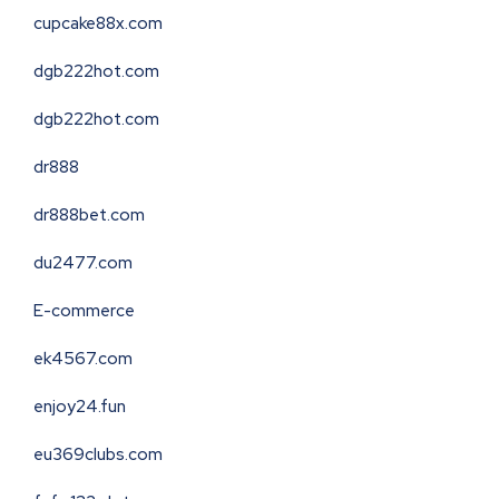
cupcake88x.com
dgb222hot.com
dgb222hot.com
dr888
dr888bet.com
du2477.com
E-commerce
ek4567.com
enjoy24.fun
eu369clubs.com