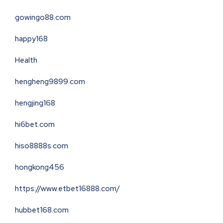
gowingo88.com
happy168
Health
hengheng9899.com
hengjing168
hi6bet.com
hiso8888s.com
hongkong456
https://www.etbet16888.com/
hubbet168.com