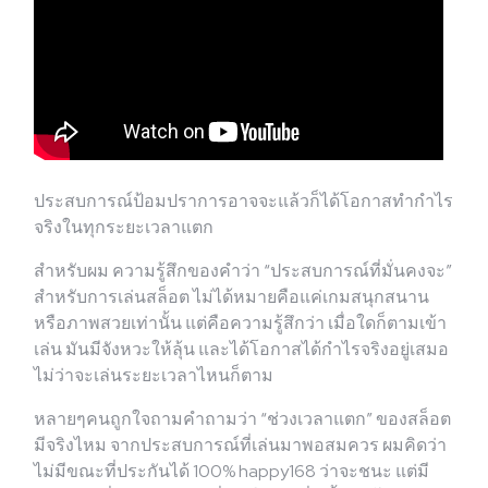
ประสบการณ์ป้อมปราการอาจจะแล้วก็ได้โอกาสทำกำไร
จริงในทุกระยะเวลาแตก
สำหรับผม ความรู้สึกของคำว่า “ประสบการณ์ที่มั่นคงจะ”
สำหรับการเล่นสล็อต ไม่ได้หมายคือแค่เกมสนุกสนาน
หรือภาพสวยเท่านั้น แต่คือความรู้สึกว่า เมื่อใดก็ตามเข้า
เล่น มันมีจังหวะให้ลุ้น และได้โอกาสได้กำไรจริงอยู่เสมอ
ไม่ว่าจะเล่นระยะเวลาไหนก็ตาม
หลายๆคนถูกใจถามคำถามว่า “ช่วงเวลาแตก” ของสล็อต
มีจริงไหม จากประสบการณ์ที่เล่นมาพอสมควร ผมคิดว่า
ไม่มีขณะที่ประกันได้ 100% happy168 ว่าจะชนะ แต่มี