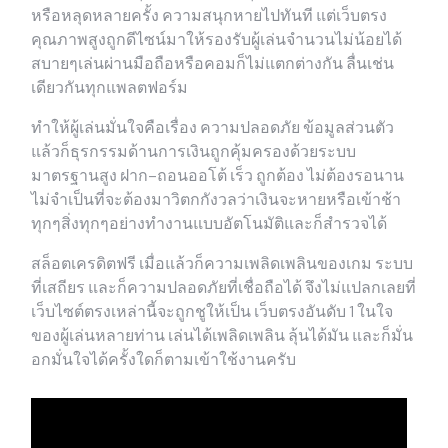
หรือหลุดหลายครั้ง ความสนุกหายไปทันที แต่เว็บตรง
คุณภาพสูงถูกดีไซน์มาให้รองรับผู้เล่นจำนวนไม่น้อยได้
สบายๆเล่นผ่านมือถือหรือคอมก็ไม่แตกต่างกัน ลื่นเช่น
เดียวกันทุกแพลตฟอร์ม
ทำให้ผู้เล่นมั่นใจคือเรื่อง ความปลอดภัย ข้อมูลส่วนตัว
แล้วก็ธุรกรรมด้านการเงินถูกคุ้มครองด้วยระบบ
มาตรฐานสูง ฝาก–ถอนออโต้ เร็ว ถูกต้อง ไม่ต้องรอนาน
ไม่จำเป็นที่จะต้องมาวิตกกังวลว่าเงินจะหายหรือเข้าช้า
ทุกๆสิ่งทุกๆอย่างทำงานแบบอัตโนมัติและก็สำรวจได้
สล็อตเครดิตฟรี เมื่อแล้วก็ความเพลิดเพลินของเกม ระบบ
ที่เสถียร และก็ความปลอดภัยที่เชื่อถือได้ จึงไม่แปลกเลยที่
เว็บไซต์ตรงเหล่านี้จะถูกชูให้เป็น เว็บตรงอันดับ 1 ในใจ
ของผู้เล่นหลายท่าน เล่นได้เพลิดเพลิน ลุ้นได้มัน และก็มั่น
อกมั่นใจได้ครั้งใดก็ตามเข้าใช้งานครับ