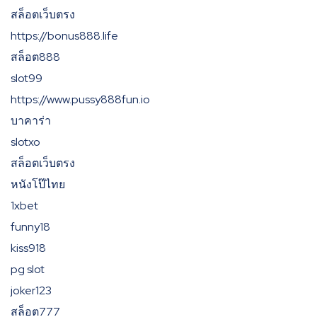
สล็อตเว็บตรง
https://bonus888.life
สล็อต888
slot99
https://www.pussy888fun.io
บาคาร่า
slotxo
สล็อตเว็บตรง
หนังโป๊ไทย
1xbet
funny18
kiss918
pg slot
joker123
สล็อต777