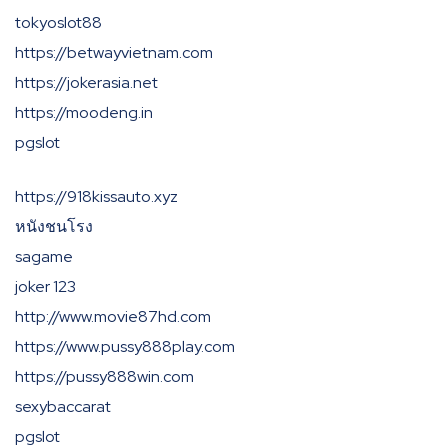
tokyoslot88
https://betwayvietnam.com
https://jokerasia.net
https://moodeng.in
pgslot
https://918kissauto.xyz
หนังชนโรง
sagame
joker 123
http://www.movie87hd.com
https://www.pussy888play.com
https://pussy888win.com
sexybaccarat
pgslot