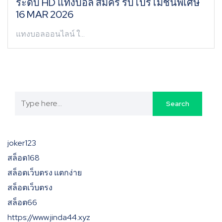
ระดับ HD แทงบอล สมัคร รับโปรโมชั่นพิเศษ
16 MAR 2026
แทงบอลออนไลน์ ใ…
joker123
สล็อต168
สล็อตเว็บตรง แตกง่าย
สล็อตเว็บตรง
สล็อต66
https://www.jinda44.xyz