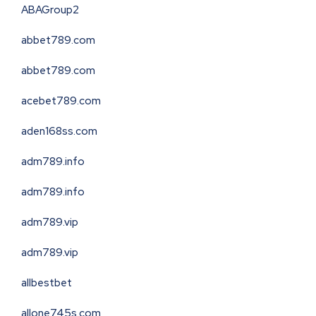
ABAGroup2
abbet789.com
abbet789.com
acebet789.com
aden168ss.com
adm789.info
adm789.info
adm789.vip
adm789.vip
allbestbet
allone745s.com