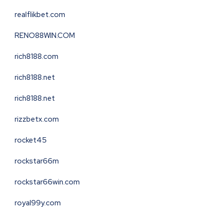
realflikbet.com
RENO88WIN.COM
rich8188.com
rich8188.net
rich8188.net
rizzbetx.com
rocket45
rockstar66m
rockstar66win.com
royal99y.com