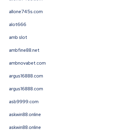
allone745s.com
alot666
amb slot
ambfine88.net
ambnovabet.com
argus16888.com
argus16888.com
asb9999.com
askwin88.online
askwin88.online