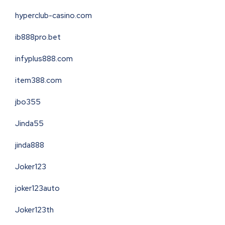
hyperclub-casino.com
ib888pro.bet
infyplus888.com
item388.com
jbo355
Jinda55
jinda888
Joker123
joker123auto
Joker123th