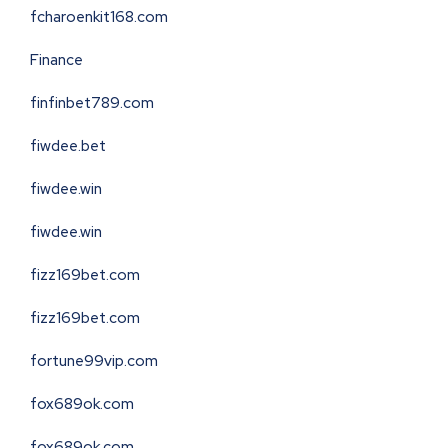
fcharoenkit168.com
Finance
finfinbet789.com
fiwdee.bet
fiwdee.win
fiwdee.win
fizz169bet.com
fizz169bet.com
fortune99vip.com
fox689ok.com
fox689ok.com