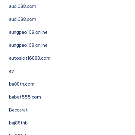
audi688.com
audi688.com
aungpao168.online
aungpao168.online
autoslot16888.com
av
ba88th.com
babet555.com
Baccarat
baj88thb