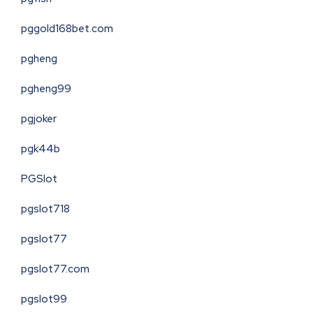
pggold168bet.com
pgheng
pgheng99
pgjoker
pgk44b
PGSlot
pgslot718
pgslot77
pgslot77.com
pgslot99