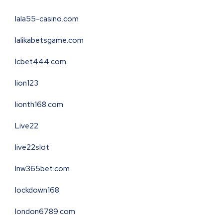
lala55-casino.com
lalikabetsgame.com
lcbet444.com
lion123
lionth168.com
Live22
live22slot
lnw365bet.com
lockdown168
london6789.com