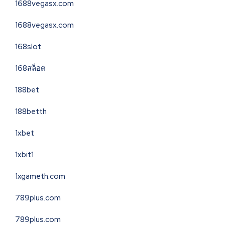
1688vegasx.com
1688vegasx.com
168slot
168สล็อต
188bet
188betth
1xbet
1xbit1
1xgameth.com
789plus.com
789plus.com