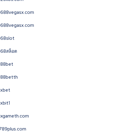
1688vegasx.com
1688vegasx.com
168slot
168สล็อต
188bet
188betth
1xbet
1xbit1
1xgameth.com
789plus.com