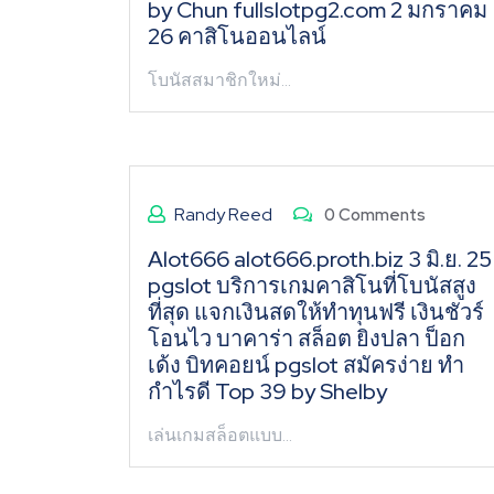
by Chun fullslotpg2.com 2 มกราคม
26 คาสิโนออนไลน์
โบนัสสมาชิกใหม่…
Randy Reed
0 Comments
Alot666 alot666.proth.biz 3 มิ.ย. 25
pgslot บริการเกมคาสิโนที่โบนัสสูง
ที่สุด แจกเงินสดให้ทำทุนฟรี เงินชัวร์
โอนไว บาคาร่า สล็อต ยิงปลา ป็อก
เด้ง บิทคอยน์ pgslot สมัครง่าย ทำ
กำไรดี Top 39 by Shelby
เล่นเกมสล็อตแบบ…