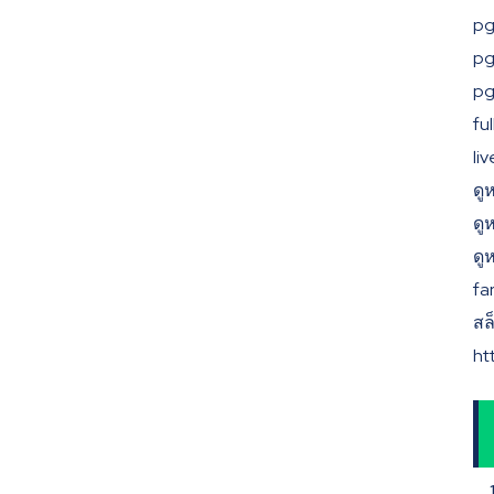
pg
pg
pg
fu
li
ดู
ดู
ดู
fa
สล
ht