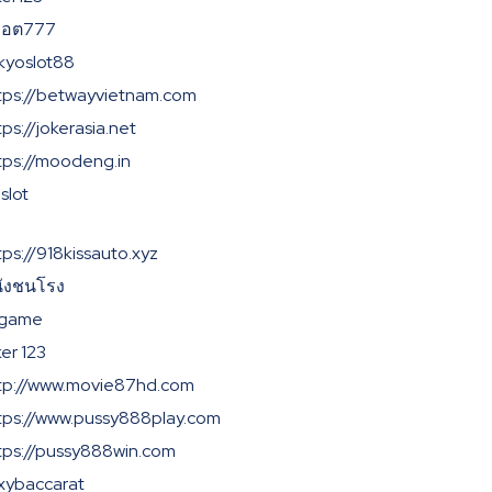
็อต777
kyoslot88
tps://betwayvietnam.com
tps://jokerasia.net
tps://moodeng.in
slot
tps://918kissauto.xyz
ังชนโรง
agame
ker 123
tp://www.movie87hd.com
tps://www.pussy888play.com
tps://pussy888win.com
xybaccarat