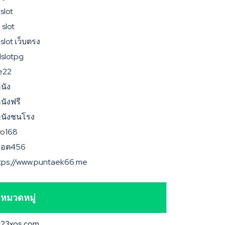
slot
 slot
slot เว็บตรง
llslotpg
ve22
หนัง
หนังฟรี
หนังชนโรง
ro168
็อต456
tps://www.puntaek66.me
หมวดหมู่
123xos.com