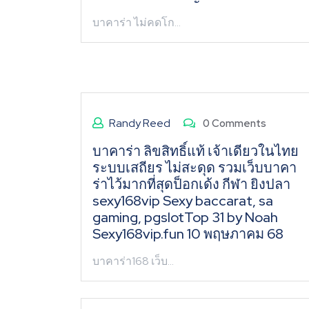
บาคาร่า ไม่คดโก…
Randy Reed
0 Comments
บาคาร่า ลิขสิทธิ์แท้ เจ้าเดียวในไทย
ระบบเสถียร ไม่สะดุด รวมเว็บบาคา
ร่าไว้มากที่สุดป็อกเด้ง กีฬา ยิงปลา
sexy168vip Sexy baccarat, sa
gaming, pgslotTop 31 by Noah
Sexy168vip.fun 10 พฤษภาคม 68
บาคาร่า168 เว็บ…