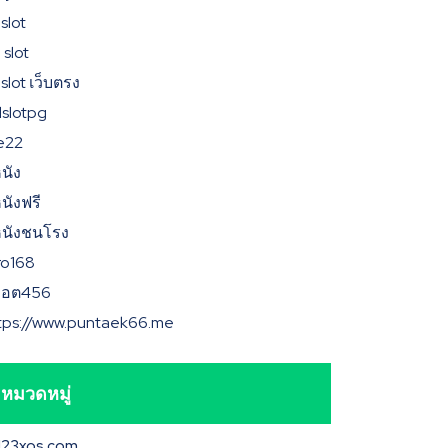
slot
 slot
slot เว็บตรง
llslotpg
ve22
หนัง
หนังฟรี
หนังชนโรง
ro168
็อต456
tps://www.puntaek66.me
หมวดหมู่
123xos.com