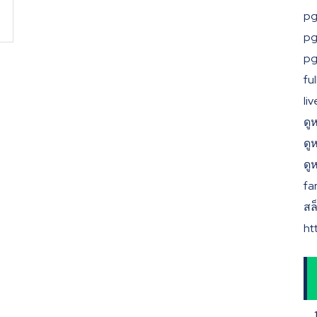
pg
pg
pg
fu
li
ดู
ดู
ดู
fa
สล
ht