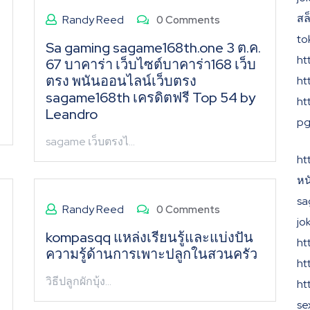
สล
Randy Reed
0 Comments
to
Sa gaming sagame168th.one 3 ต.ค.
ht
67 บาคาร่า เว็บไซต์บาคาร่า168 เว็บ
ตรง พนันออนไลน์เว็บตรง
ht
sagame168th เครดิตฟรี Top 54 by
ht
Leandro
pg
sagame เว็บตรงไ…
ht
หน
s
Randy Reed
0 Comments
jo
kompasqq แหล่งเรียนรู้และแบ่งปัน
ht
ความรู้ด้านการเพาะปลูกในสวนครัว
ht
วิธีปลูกผักบุ้ง…
ht
se