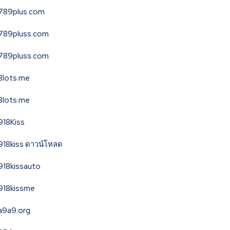
789plus.com
789pluss.com
789pluss.com
8lots.me
8lots.me
918Kiss
918kiss ดาวน์โหลด
918kissauto
918kissme
a9a9.org