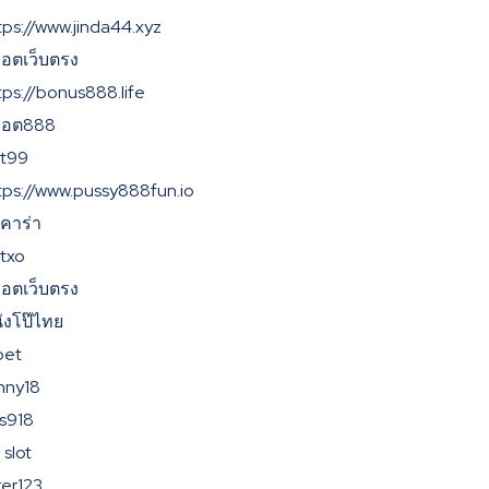
tps://www.jinda44.xyz
็อตเว็บตรง
tps://bonus888.life
็อต888
ot99
tps://www.pussy888fun.io
คาร่า
otxo
็อตเว็บตรง
ังโป๊ไทย
bet
nny18
ss918
 slot
ker123