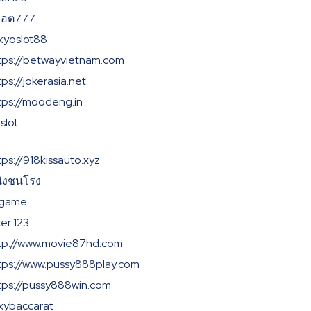
็อต777
kyoslot88
tps://betwayvietnam.com
tps://jokerasia.net
tps://moodeng.in
slot
tps://918kissauto.xyz
ังชนโรง
agame
ker 123
tp://www.movie87hd.com
tps://www.pussy888play.com
tps://pussy888win.com
xybaccarat