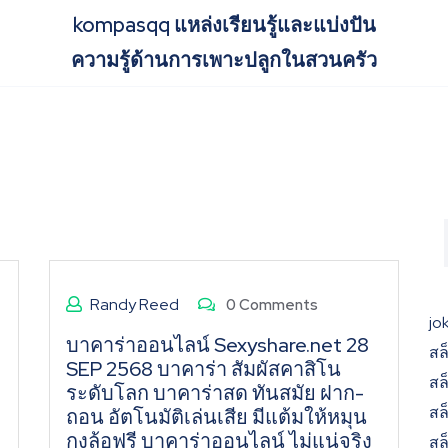
kompasqq แหล่งเรียนรู้และแบ่งปัน
ความรู้ด้านการเพาะปลูกในสวนครัว
Randy Reed
0 Comments
jo
บาคาร่าออนไลน์ Sexyshare.net 28
สล
SEP 2568 บาคาร่า สัมผัสคาสิโน
สล
ระดับโลก บาคาร่าสด ทันสมัย ฝาก-
สล
ด
ถอน อัตโนมัติเล่นเสีย มีแต้มให้หมุน
กงล้อฟรี บาคาร่าออนไลน์ ไม่แน่จริง
สล