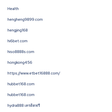
Health
hengheng9899.com
hengjing168
hi6bet.com
hiso8888s.com
hongkong456
https://www.etbet16888.com/
hubbet168.com
hubbet168.com
hydra888 เครดิตฟรี