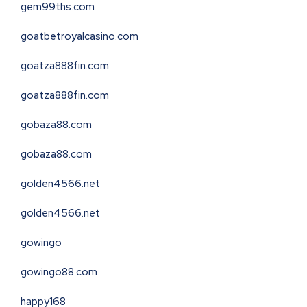
gem99ths.com
goatbetroyalcasino.com
goatza888fin.com
goatza888fin.com
gobaza88.com
gobaza88.com
golden4566.net
golden4566.net
gowingo
gowingo88.com
happy168