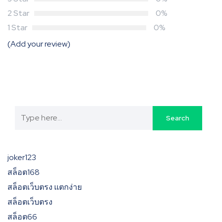
2 Star
0%
1 Star
0%
(Add your review)
joker123
สล็อต168
สล็อตเว็บตรง แตกง่าย
สล็อตเว็บตรง
สล็อต66