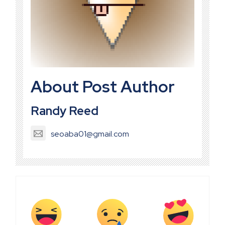
About Post Author
Randy Reed
seoaba01@gmail.com