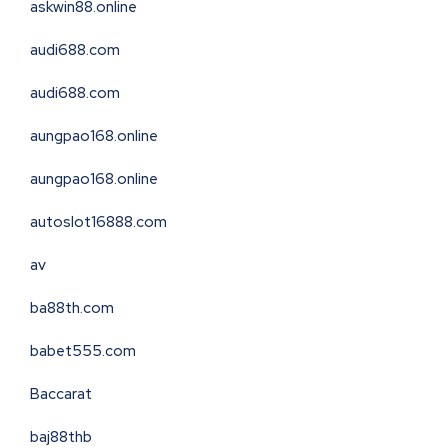
askwin88.online
audi688.com
audi688.com
aungpao168.online
aungpao168.online
autoslot16888.com
av
ba88th.com
babet555.com
Baccarat
baj88thb