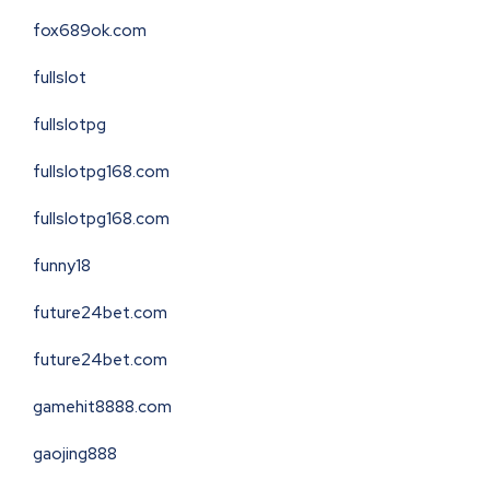
fox689ok.com
fullslot
fullslotpg
fullslotpg168.com
fullslotpg168.com
funny18
future24bet.com
future24bet.com
gamehit8888.com
gaojing888