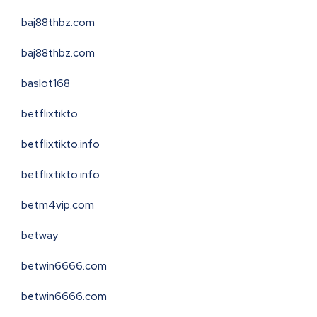
baj88thbz.com
baj88thbz.com
baslot168
betflixtikto
betflixtikto.info
betflixtikto.info
betm4vip.com
betway
betwin6666.com
betwin6666.com