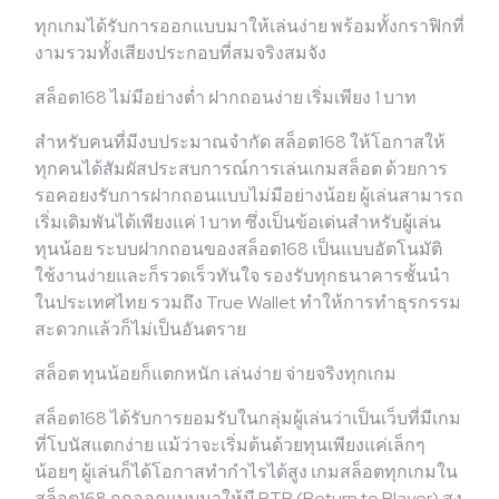
ทุกเกมได้รับการออกแบบมาให้เล่นง่าย พร้อมทั้งกราฟิกที่
งามรวมทั้งเสียงประกอบที่สมจริงสมจัง
สล็อต168 ไม่มีอย่างต่ำ ฝากถอนง่าย เริ่มเพียง 1 บาท
สำหรับคนที่มีงบประมาณจำกัด สล็อต168 ให้โอกาสให้
ทุกคนได้สัมผัสประสบการณ์การเล่นเกมสล็อต ด้วยการ
รอคอยงรับการฝากถอนแบบไม่มีอย่างน้อย ผู้เล่นสามารถ
เริ่มเดิมพันได้เพียงแค่ 1 บาท ซึ่งเป็นข้อเด่นสำหรับผู้เล่น
ทุนน้อย ระบบฝากถอนของสล็อต168 เป็นแบบอัตโนมัติ
ใช้งานง่ายและก็รวดเร็วทันใจ รองรับทุกธนาคารชั้นนำ
ในประเทศไทย รวมถึง True Wallet ทำให้การทำธุรกรรม
สะดวกแล้วก็ไม่เป็นอันตราย
สล็อต ทุนน้อยก็แตกหนัก เล่นง่าย จ่ายจริงทุกเกม
สล็อต168 ได้รับการยอมรับในกลุ่มผู้เล่นว่าเป็นเว็บที่มีเกม
ที่โบนัสแตกง่าย แม้ว่าจะเริ่มต้นด้วยทุนเพียงแค่เล็กๆ
น้อยๆ ผู้เล่นก็ได้โอกาสทำกำไรได้สูง เกมสล็อตทุกเกมใน
สล็อต168 ถูกออกแบบมาให้มี RTP (Return to Player) สูง