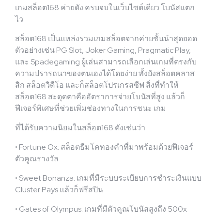
เกมสล็อต168 ค่ายดัง ครบจบในเว็บไซต์เดียว โบนัสแตก
ไว
สล็อต168 เป็นแหล่งรวมเกมสล็อตจากค่ายชั้นนำสุดยอด
ตัวอย่างเช่น PG Slot, Joker Gaming, Pragmatic Play,
และ Spadegaming ผู้เล่นสามารถเลือกเล่นเกมที่ตรงกับ
ความปรารถนาของตนเองได้โดยง่าย ทั้งยังสล็อตคลาส
สิก สล็อตวิดีโอ และก็สล็อตโปรเกรสซีฟ สิ่งที่ทำให้
สล็อต168 สะดุดตาคืออัตราการจ่ายโบนัสที่สูง แล้วก็
ฟีเจอร์พิเศษที่ช่วยเพิ่มช่องทางในการชนะ เกม
ที่ได้รับความนิยมในสล็อต168 ดังเช่นว่า
• Fortune Ox: สล็อตธีมโคทองคำที่มาพร้อมด้วยฟีเจอร์
ตัวคูณรางวัล
• Sweet Bonanza: เกมที่มีระบบระเบียบการชำระเงินแบบ
Cluster Pays แล้วก็ฟรีสปิน
• Gates of Olympus: เกมที่มีตัวคูณโบนัสสูงถึง 500x