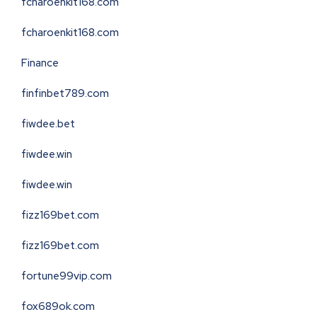
fcharoenkit168.com
fcharoenkit168.com
Finance
finfinbet789.com
fiwdee.bet
fiwdee.win
fiwdee.win
fizz169bet.com
fizz169bet.com
fortune99vip.com
fox689ok.com