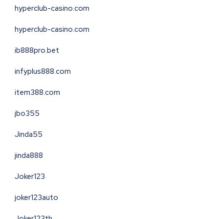
hyperclub-casino.com
hyperclub-casino.com
ib888pro.bet
infyplus888.com
item388.com
jbo355
Jinda55
jinda888
Joker123
joker123auto
Joker123th