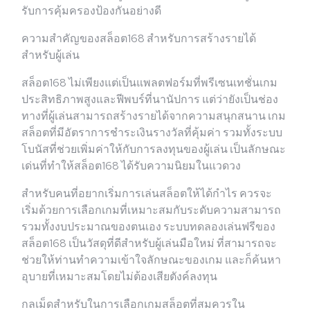
รับการคุ้มครองป้องกันอย่างดี
ความสำคัญของสล็อต168 สำหรับการสร้างรายได้
สำหรับผู้เล่น
สล็อต168 ไม่เพียงแต่เป็นแพลตฟอร์มที่พรีเซนเทชั่นเกม
ประสิทธิภาพสูงและฟีพบร์ที่นานัปการ แต่ว่ายังเป็นช่อง
ทางที่ผู้เล่นสามารถสร้างรายได้จากความสนุกสนาน เกม
สล็อตที่มีอัตราการชำระเงินรางวัลที่คุ้มค่า รวมทั้งระบบ
โบนัสที่ช่วยเพิ่มค่าให้กับการลงทุนของผู้เล่น เป็นลักษณะ
เด่นที่ทำให้สล็อต168 ได้รับความนิยมในแวดวง
สำหรับคนที่อยากเริ่มการเล่นสล็อตให้ได้กำไร ควรจะ
เริ่มด้วยการเลือกเกมที่เหมาะสมกับระดับความสามารถ
รวมทั้งงบประมาณของตนเอง ระบบทดลองเล่นฟรีของ
สล็อต168 เป็นวัสดุที่ดีสำหรับผู้เล่นมือใหม่ ที่สามารถจะ
ช่วยให้ท่านทำความเข้าใจลักษณะของเกม และก็ค้นหา
อุบายที่เหมาะสมโดยไม่ต้องเสียตังค์ลงทุน
กลเม็ดสำหรับในการเลือกเกมสล็อตที่สมควรใน