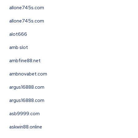
allone745s.com
allone745s.com
alot666
amb slot
ambfine88.net
ambnovabet.com
argus16888.com
argus16888.com
asb9999.com
askwin88.online