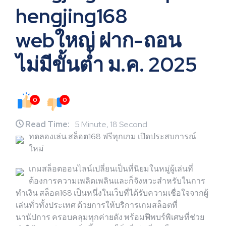
hengjing168
webใหญ่ ฝาก-ถอน
ไม่มีขั้นต่ำ ม.ค. 2025
0
0
Read Time:
5 Minute, 18 Second
ทดลองเล่น สล็อต168 ฟรีทุกเกม เปิดประสบการณ์
ใหม่
เกมสล็อตออนไลน์เปลี่ยนเป็นที่นิยมในหมู่ผู้เล่นที่
ต้องการความเพลิดเพลินและก็จังหวะสำหรับในการ
ทำเงิน สล็อต168 เป็นหนึ่งในเว็บที่ได้รับความเชื่อใจจากผู้
เล่นทั่วทั้งประเทศ ด้วยการให้บริการเกมสล็อตที่
นานัปการ ครอบคลุมทุกค่ายดัง พร้อมฟีพบร์พิเศษที่ช่วย