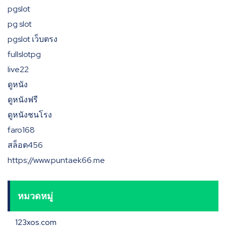
pgslot
pg slot
pgslot เว็บตรง
fullslotpg
live22
ดูหนัง
ดูหนังฟรี
ดูหนังชนโรง
faro168
สล็อต456
https://www.puntaek66.me
หมวดหมู่
123xos.com