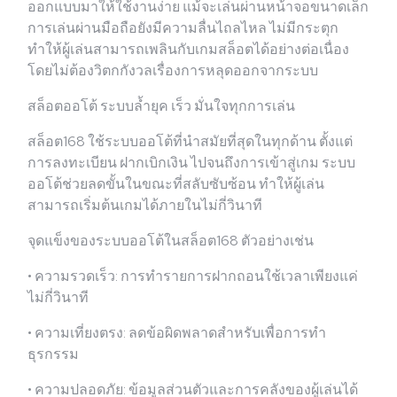
ออกแบบมาให้ใช้งานง่าย แม้จะเล่นผ่านหน้าจอขนาดเล็ก
การเล่นผ่านมือถือยังมีความลื่นไถลไหล ไม่มีกระตุก
ทำให้ผู้เล่นสามารถเพลินกับเกมสล็อตได้อย่างต่อเนื่อง
โดยไม่ต้องวิตกกังวลเรื่องการหลุดออกจากระบบ
สล็อตออโต้ ระบบล้ำยุค เร็ว มั่นใจทุกการเล่น
สล็อต168 ใช้ระบบออโต้ที่นำสมัยที่สุดในทุกด้าน ตั้งแต่
การลงทะเบียน ฝากเบิกเงิน ไปจนถึงการเข้าสู่เกม ระบบ
ออโต้ช่วยลดขั้นในขณะที่สลับซับซ้อน ทำให้ผู้เล่น
สามารถเริ่มต้นเกมได้ภายในไม่กี่วินาที
จุดแข็งของระบบออโต้ในสล็อต168 ตัวอย่างเช่น
• ความรวดเร็ว: การทำรายการฝากถอนใช้เวลาเพียงแค่
ไม่กี่วินาที
• ความเที่ยงตรง: ลดข้อผิดพลาดสำหรับเพื่อการทำ
ธุรกรรม
• ความปลอดภัย: ข้อมูลส่วนตัวและการคลังของผู้เล่นได้