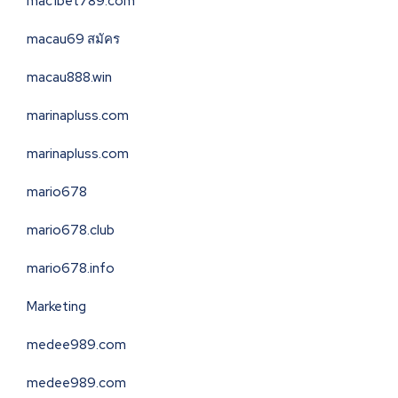
mac1bet789.com
macau69 สมัคร
macau888.win
marinapluss.com
marinapluss.com
mario678
mario678.club
mario678.info
Marketing
medee989.com
medee989.com