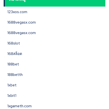
123xos.com
1688vegasx.com
1688vegasx.com
168slot
168สล็อต
188bet
188betth
1xbet
1xbit1
1xgameth.com