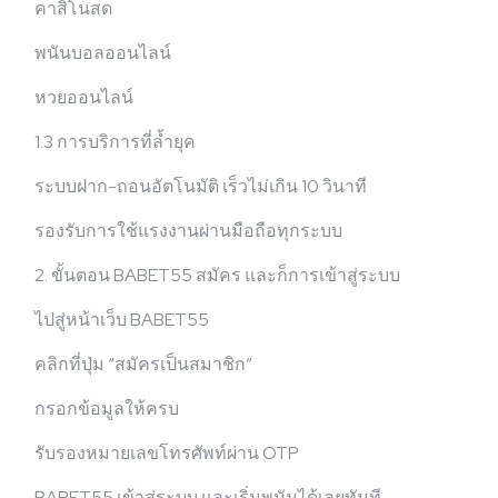
คาสิโนสด
พนันบอลออนไลน์
หวยออนไลน์
1.3 การบริการที่ล้ำยุค
ระบบฝาก-ถอนอัตโนมัติ เร็วไม่เกิน 10 วินาที
รองรับการใช้แรงงานผ่านมือถือทุกระบบ
2. ขั้นตอน BABET55 สมัคร และก็การเข้าสู่ระบบ
ไปสู่หน้าเว็บ BABET55
คลิกที่ปุ่ม “สมัครเป็นสมาชิก”
กรอกข้อมูลให้ครบ
รับรองหมายเลขโทรศัพท์ผ่าน OTP
BABET55 เข้าสู่ระบบ และเริ่มพนันได้เลยทันที