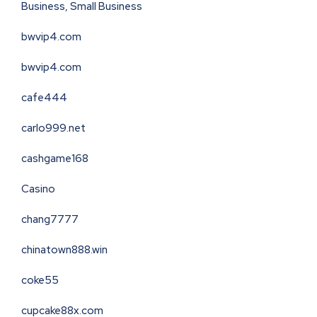
Business, Small Business
bwvip4.com
bwvip4.com
cafe444
carlo999.net
cashgame168
Casino
chang7777
chinatown888.win
coke55
cupcake88x.com