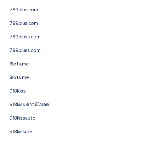
789plus.com
789plus.com
789pluss.com
789pluss.com
8lots.me
8lots.me
918Kiss
918kiss ดาวน์โหลด
918kissauto
918kissme