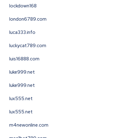
lockdown168
london6789.com
luca333.info
luckycat789.com
luis16888.com
luke999.net
luke999.net
lux555.net
lux555.net
m4newonline.com