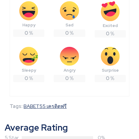
Happy
Sad
Excited
0
%
0
%
0
%
Sleepy
Angry
Surprise
0
%
0
%
0
%
Tags:
BABET55 เครดิตฟรี
Average Rating
5 Star
0%