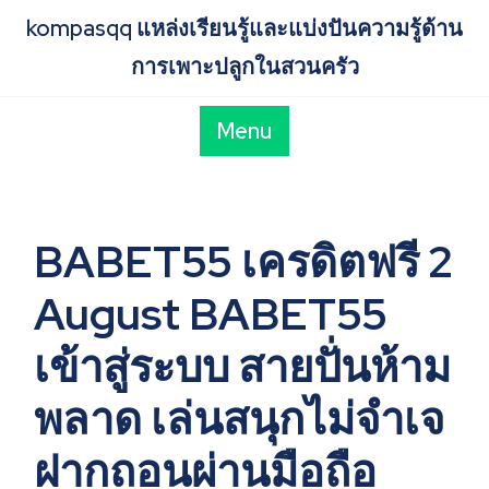
Skip
kompasqq แหล่งเรียนรู้และแบ่งปันความรู้ด้าน
to
content
การเพาะปลูกในสวนครัว
Menu
BABET55 เครดิตฟรี 2
August BABET55
เข้าสู่ระบบ สายปั่นห้าม
พลาด เล่นสนุกไม่จำเจ
ฝากถอนผ่านมือถือ