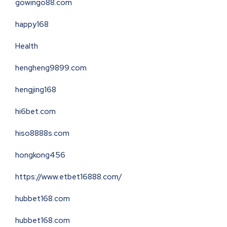
gowingo88.com
happy168
Health
hengheng9899.com
hengjing168
hi6bet.com
hiso8888s.com
hongkong456
https://www.etbet16888.com/
hubbet168.com
hubbet168.com