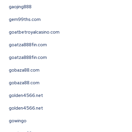
gaojing888
gem99ths.com
goatbetroyalcasino.com
goatza888fin.com
goatza888fin.com
gobaza88.com
gobaza88.com
golden4566.net
golden4566.net
gowingo