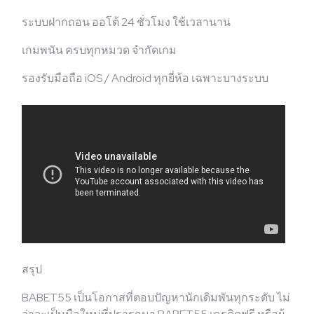
ระบบฝากถอน ออโต้ 24 ชั่วโมง ใช้เวลานาน
เกมพนัน ครบทุกหมวด จำกัดเกม
รองรับมือถือ iOS / Android ทุกยี่ห้อ เฉพาะบางระบบ
สรุป
BABET55 เป็นโอกาสที่ตอบปัญหานักเดิมพันทุกระดับ ไม่