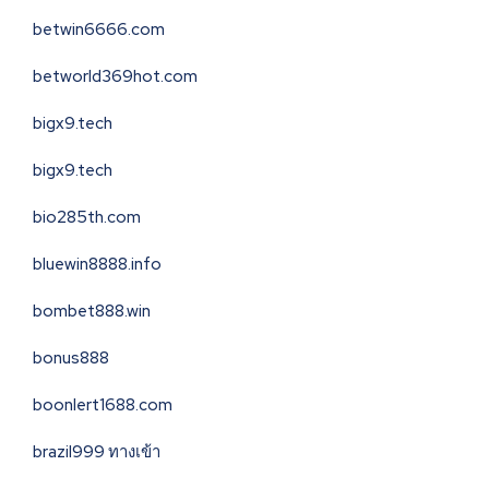
betwin6666.com
betworld369hot.com
bigx9.tech
bigx9.tech
bio285th.com
bluewin8888.info
bombet888.win
bonus888
boonlert1688.com
brazil999 ทางเข้า