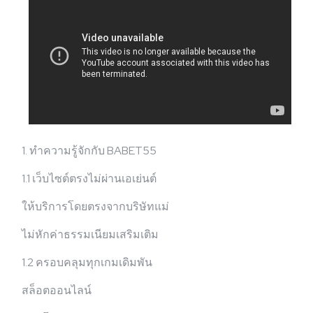
1. ทำความรู้จักกับ BABET55
1.1 เว็บไซต์ตรงไม่ผ่านเอเย่นต์
ให้บริการโดยตรงจากบริษัทแม่
ไม่หักค่าธรรมเนียมเสริมเติม
1.2 ครอบคลุมทุกเกมเดิมพัน
สล็อตออนไลน์