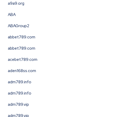
a9a9.org
ABA
ABAGroup2
abbet789.com
abbet789.com
acebet789.com
aden168ss.com
adm789.info
adm789.info
adm789.vip
adm789.vip