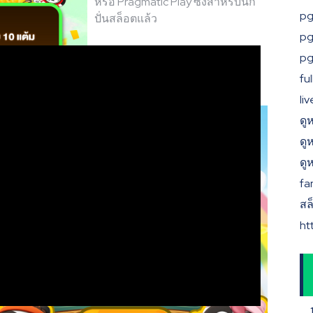
หรือ Pragmatic Play ซึ่งสำหรับนัก
pg
ปั่นสล็อตแล้ว
pg
pg
fu
li
ดู
ดู
ดู
fa
สล
ht