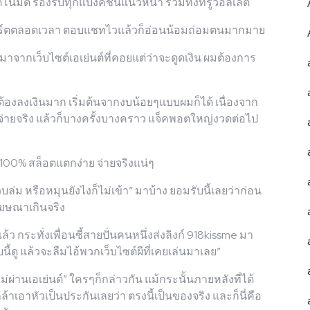
โนมัติ รองรับทุกแบงค์ชั้นแนวหน้า รวมทั้งทรูวอลเล็ต
พอร์ตตลอดเวลา ตอบแชทไวแล้วก็อ่อนน้อมถ่อมตนมากมาย
ามาจากเว็บไซต์เอเย่นต์ที่คอยแต่ว่าจะดูดเงิน ผมต้องการ
ี่ต้องลงเงินมาก เริ่มต้นจากงบน้อยๆแบบผมก็ได้ เนื่องจาก
ไรจ่ายจริง แล้วก็บางครั้งบางคราว แจ็คพอตใหญ่งวดต่อไป
ส 100% สล็อตแตกง่าย จ่ายจริงแน่ๆ
ล่ม หรือหมุนยังไงก็ไม่เข้า” มาบ้าง ยอมรับนี้เลยว่าก่อน
่โฆษณาเกินจริง
 กระทั่งเพื่อนซี้สายปั่นคนหนึ่งส่งลิงก์ 918kissme มา
ี้ดู แล้วจะลืมไอ้พวกเว็บไซต์ผีที่เคยเล่นมาเลย”
่ผ่านเอเย่นต์” ใครๆก็กล่าวกัน แม้กระนั้นภายหลังที่ได้
กล้าเอาหัวเป็นประกันเลยว่า ตรงนี้เป็นของจริง และก็นี่คือ