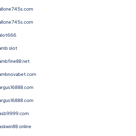
allone745s.com
allone745s.com
alot666
amb slot
ambfine88.net
ambnovabet.com
argus16888.com
argus16888.com
asb9999.com
askwin88.online