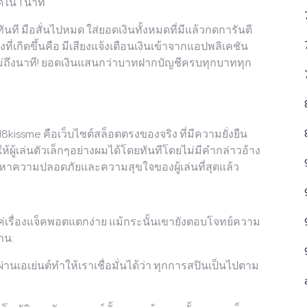
้ใน 1 นาที
 มือสั่นไปหมด ใส่ยอดเงินทั้งหมดที่มีแล้วกดการันตี
ี่เกิดขึ้นคือ มีเสียงแจ้งเตือนเงินเข้าจากแอปพลิเคชัน
่ถึงนาที! ยอดเงินแสนกว่าบาทฝากบัญชีครบทุกบาททุก
918kissme คือเว็บไซต์สล็อตตรงของจริง ที่มีความยั่งยืน
ห้ผู้เล่นตัวเล็กๆอย่างผมได้โดยทันทีโดยไม่มีคำกล่าวอ้าง
ัญหาความปลอดภัยและความสุขใจของผู้เล่นที่สุดแล้ว
่เรื่องแจ็คพอตแตกง่าย แม้กระนั้นเขายังตอบโจทย์ความ
าน:
่านเอเย่นต์ทำให้เราเชื่อมั่นได้ว่า ทุกการสปินเป็นไปตาม