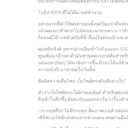
ประสบการณ์ตรงที่ผมต้องการมาเล่าให้ฟังนะค
โบนัส 100% ที่ไม่ได้มาแค่จำนวน
อย่างแรกที่ทำให้ผมตาพองตั้งแต่วันแรกที่ลงท
แล้วผมจะกลัวพวกโบนัสเยอะมากๆเพราะว่ามักจะ
ก็ถอนมิได้” แต่สำหรับที่นี่ เงื่อนไขค่อนข้าง
ผมหยั่งเชิงด้วยการฝากเงินเข้าไปก้อนแรก 500
ทุนเพิ่มมาอีกเท่าตัวมันช่วยลดแรงกดดันสำห
แผนเบท (Bet) ได้นานัปการขึ้น มีรอบให้แก้ตัว
ความมั่งมี) มาหาผมในวันนั้น
สัมผัสความลื่นไหล: เว็บไซต์ตรงมันดีอย่างไร?
คำว่า เว็บไซต์ตรง ไม่ผ่านเอเย่นต์ สำหรับผมแต
ถึงเข้าใจลึกซึ้ง มันสะท้อนออกมาใน 3 เรื่องสำ
• ระบบเสถียร ไม่มีกระตุก: ลืมภาพเกมค้างตอนฟ
เซิร์ฟเวอร์หลักส่งตรงจากต่างแดน เล่นผ่านม