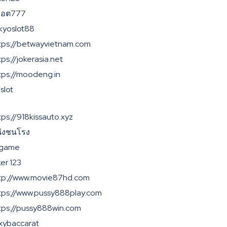
็อต777
kyoslot88
tps://betwayvietnam.com
tps://jokerasia.net
tps://moodeng.in
slot
tps://918kissauto.xyz
ังชนโรง
agame
ker 123
tp://www.movie87hd.com
tps://www.pussy888play.com
tps://pussy888win.com
xybaccarat