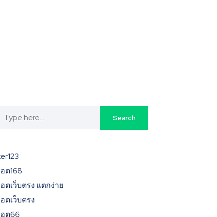
ker123
็อต168
็อตเว็บตรง แตกง่าย
็อตเว็บตรง
็อต66