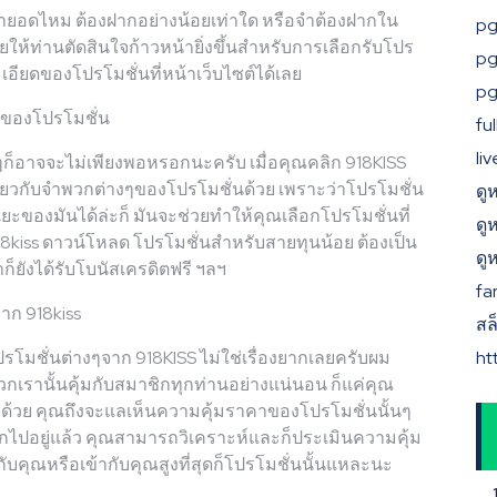
อดไหม ต้องฝากอย่างน้อยเท่าใด หรือจำต้องฝากใน
pg
วยให้ท่านตัดสินใจก้าวหน้ายิ่งขึ้นสำหรับการเลือกรับโปร
pg
ียดของโปรโมชั่นที่หน้าเว็บไซต์ได้เลย
pg
กของโปรโมชั่น
fu
li
ก็อาจจะไม่เพียงพอหรอกนะครับ เมื่อคุณคลิก 918KISS
ี่ยวกับจำพวกต่างๆของโปรโมชั่นด้วย เพราะว่าโปรโมชั่น
ดู
ยะของมันได้ล่ะก็ มันจะช่วยทำให้คุณเลือกโปรโมชั่นที่
ดู
918kiss ดาวน์โหลด โปรโมชั่นสำหรับสายทุนน้อย ต้องเป็น
ดู
าก็ยังได้รับโบนัสเครดิตฟรี ฯลฯ
fa
าก 918kiss
สล
มชั่นต่างๆจาก 918KISS ไม่ใช่เรื่องยากเลยครับผม
ht
กเรานั้นคุ้มกับสมาชิกทุกท่านอย่างแน่นอน ก็แค่คุณ
องด้วย คุณถึงจะแลเห็นความคุ้มราคาของโปรโมชั่นนั้นๆ
อกไปอยู่แล้ว คุณสามารถวิเคราะห์และก็ประเมินความคุ้ม
บคุณหรือเข้ากับคุณสูงที่สุดก็โปรโมชั่นนั้นแหละนะ