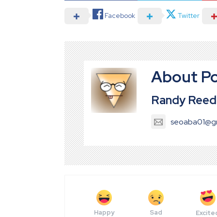
Facebook
Twitter
About Po
Randy Reed
seoaba01@gm
Happy
Sad
Excite