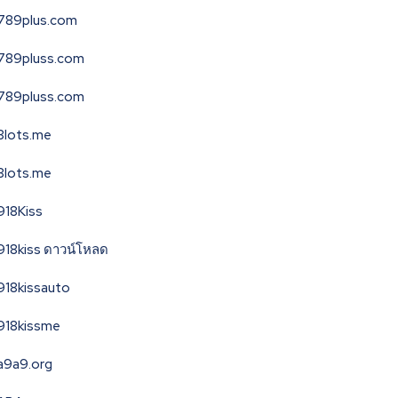
789plus.com
789pluss.com
789pluss.com
8lots.me
8lots.me
918Kiss
918kiss ดาวน์โหลด
918kissauto
918kissme
a9a9.org