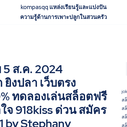
kompasqq แหล่งเรียนรู้และแบ่งปัน
ความรู้ด้านการเพาะปลูกในสวนครัว
บ 5 ส.ค. 2024
 ยิงปลา เว็บตรง
jo
0% ทดลองเล่นสล็อตฟรี
สล
จ 918kiss ด่วน สมัคร
สล
สล
11 by Stephany
สล