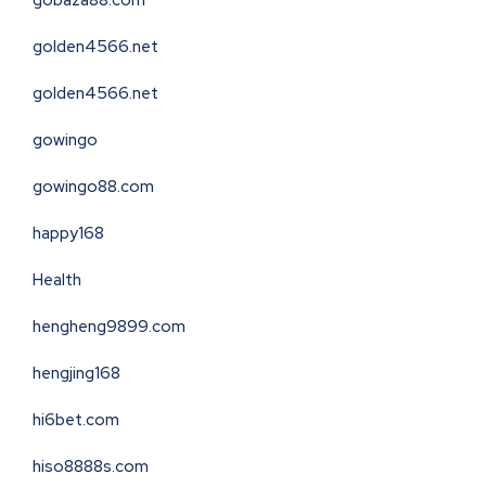
gobaza88.com
golden4566.net
golden4566.net
gowingo
gowingo88.com
happy168
Health
hengheng9899.com
hengjing168
hi6bet.com
hiso8888s.com