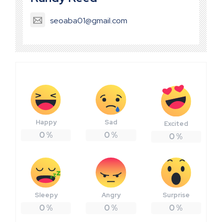
seoaba01@gmail.com
Happy
Sad
Excited
0
%
0
%
0
%
Sleepy
Angry
Surprise
0
%
0
%
0
%