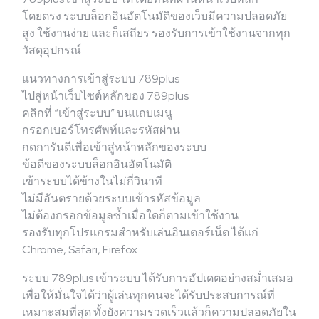
โดยตรง ระบบล็อกอินอัตโนมัติของเว็บมีความปลอดภัย
สูง ใช้งานง่าย และก็เสถียร รองรับการเข้าใช้งานจากทุก
วัสดุอุปกรณ์
แนวทางการเข้าสู่ระบบ 789plus
ไปสู่หน้าเว็บไซต์หลักของ 789plus
คลิกที่ “เข้าสู่ระบบ” บนแถบเมนู
กรอกเบอร์โทรศัพท์และรหัสผ่าน
กดการันตีเพื่อเข้าสู่หน้าหลักของระบบ
ข้อดีของระบบล็อกอินอัตโนมัติ
เข้าระบบได้ข้างในไม่กี่วินาที
ไม่มีอันตรายด้วยระบบเข้ารหัสข้อมูล
ไม่ต้องกรอกข้อมูลซ้ำเมื่อใดก็ตามเข้าใช้งาน
รองรับทุกโปรแกรมสำหรับเล่นอินเตอร์เน็ต ได้แก่
Chrome, Safari, Firefox
ระบบ 789plus เข้าระบบ ได้รับการอัปเดตอย่างสม่ำเสมอ
เพื่อให้มั่นใจได้ว่าผู้เล่นทุกคนจะได้รับประสบการณ์ที่
เหมาะสมที่สุด ทั้งยังความรวดเร็วแล้วก็ความปลอดภัยใน