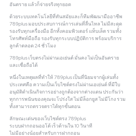
อันตราย แล้วก็จ่ายจริงทุกยอด
ด้วยระบบเทคโนโลยีที่ทันสมัยและก็ทีมพัฒนามืออาชีพ
789plus มอบประสบการณ์การเล่นที่ลื่นไหล ไม่มีสะดุด
รองรับทุกเครื่องมือ อีกทั้งคอมพิวเตอร์ แท็บเล็ต รวมทั้ง
โทรศัพท์มือถือ รองรับทุกระบบปฏิบัติการ พร้อมบริการ
ลูกค้าตลอด 24 ชั่วโมง
789plus เว็บตรงไม่ผ่านเอเย่นต์ มั่นคง ไม่เป็นอันตราย
และเชื่อถือได้
หนึ่งในเหตุผลที่ทำให้ 789plus เป็นที่นิยมจากผู้เล่นทั้ง
ประเทศคือ ความเป็นเว็บไซต์ตรงไม่ผ่านเอเย่นต์ ที่มีใบ
อนุมัติดำเนินกิจการอย่างถูกต้องจากต่างแดน ประกันว่า
ทุกการพนันของคุณจะโปร่งใส ไม่มีล็อกยูส ไม่มีโกง รวม
ทั้งสามารถตรวจตราได้ทุกขั้นตอน
ลักษณะเด่นของเว็บไซต์ตรง 789plus
ระบบฝากถอนออโต้ เร็วด้านใน 10 วินาที
ไม่มีอย่างน้อยสำหรับการฝากถอน