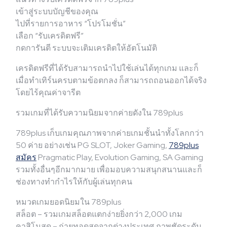
เข้าสู่ระบบบัญชีของคุณ
ไปที่รายการอาหาร “โปรโมชั่น”
เลือก “รับเครดิตฟรี”
กดการันตี ระบบจะเติมเครดิตให้อัตโนมัติ
เครดิตฟรีที่ได้รับสามารถนำไปใช้เล่นได้ทุกเกม และก็
เมื่อทำเทิร์นครบตามข้อตกลง ก็สามารถถอนออกได้จริง
โดยไร้คุณค่าจารีต
รวมเกมที่ได้รับความนิยมจากค่ายดังใน 789plus
789plus เก็บเกมคุณภาพจากค่ายเกมชั้นนำทั้งโลกกว่า
50 ค่าย อย่างเช่น PG SLOT, Joker Gaming,
789plus
สมัคร
Pragmatic Play, Evolution Gaming, SA Gaming
รวมทั้งอื่นๆอีกมากมาย เพื่อมอบความสนุกสนานและก็
ช่องทางทำกำไรให้กับผู้เล่นทุกคน
หมวดเกมยอดนิยมใน 789plus
สล็อต – รวมเกมสล็อตแตกง่ายยิ่งกว่า 2,000 เกม
คาสิโนสด – ถ่ายทอดสดจากต่างประเทศ ภาพชัดระดับ