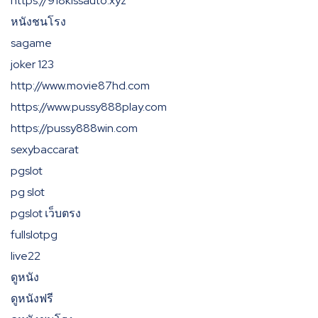
https://918kissauto.xyz
หนังชนโรง
sagame
joker 123
http://www.movie87hd.com
https://www.pussy888play.com
https://pussy888win.com
sexybaccarat
pgslot
pg slot
pgslot เว็บตรง
fullslotpg
live22
ดูหนัง
ดูหนังฟรี