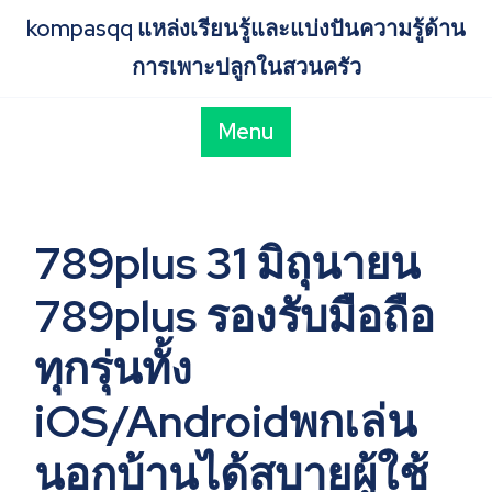
Skip
kompasqq แหล่งเรียนรู้และแบ่งปันความรู้ด้าน
to
content
การเพาะปลูกในสวนครัว
Menu
789plus 31 มิถุนายน
789plus รองรับมือถือ
ทุกรุ่นทั้ง
iOS/Androidพกเล่น
นอกบ้านได้สบายผู้ใช้