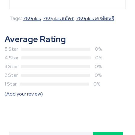
Tags:
789plus
,
789plus สมัคร
,
789plus เครดิตฟรี
Average Rating
5 Star
0%
4 Star
0%
3 Star
0%
2 Star
0%
1 Star
0%
(Add your review)