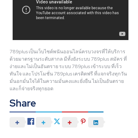
789plus เป็นเว็บไซต์พนันออนไลน์ครบวงจรที่ให้บริการ
ด้วยมาตรฐานระดับสากล มีทั้งยังระบบ 789plus สมัคร ที่
ง่ายและไม่เป็นอันตราย ระบบ 789plus เข้าระบบ ที่เร็ว
ทันใจ และโปรโมชั่น 789plus เครดิตฟรี ที่แจกจริงทุกวัน
มั่นอกมั่นใจได้ในความมั่นคงและยั่งยืน ไม่เป็นอันตราย
และก็จ่ายจริงทุกยอด
Share