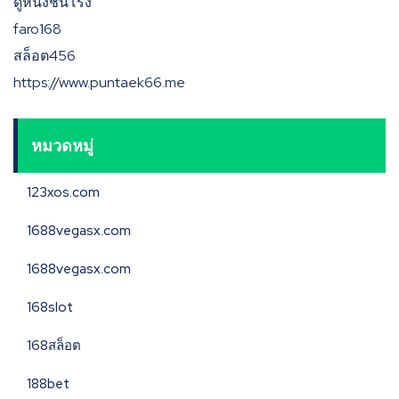
ดูหนังชนโรง
faro168
สล็อต456
https://www.puntaek66.me
หมวดหมู่
123xos.com
1688vegasx.com
1688vegasx.com
168slot
168สล็อต
188bet