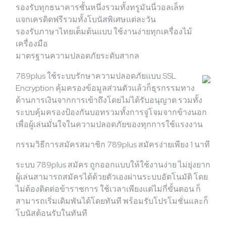
รองรับทุกธนาคารชั้นหนึ่งรวมทั้งทรูมันนี่วอลเล็ท
แจกเครดิตฟรีรวมทั้งโบนัสพิเศษแต่ละวัน
รองรับภาษาไทยเต็มต้นแบบ ใช้งานง่ายทุกเครื่องไม้
เครื่องมือ
มาตรฐานความปลอดภัยระดับสากล
789plus ใช้ระบบรักษาความปลอดภัยแบบ SSL
Encryption คุ้มครองข้อมูลส่วนตัวแล้วก็ธุรกรรมทาง
ด้านการเงินจากการเข้าถึงโดยไม่ได้รับอนุญาต รวมทั้ง
ระบบคุ้มครองป้องกันบอทรวมทั้งการจู่โจมจากข้างนอก
เพื่อผู้เล่นมั่นใจในความปลอดภัยของทุกการใช้แรงงาน
กรรมวิธีการสมัครสมาชิก 789plus สมัครง่ายเพียง 1 นาที
ระบบ 789plus สมัคร ถูกออกแบบให้ใช้งานง่าย ไม่ยุ่งยาก
ผู้เล่นสามารถสมัครได้ด้วยตัวเองผ่านระบบอัตโนมัติ โดย
ไม่ต้องติดต่อข้าราชการ ใช้เวลาเพียงแต่ไม่กี่ขั้นตอน ก็
สามารถเริ่มเดิมพันได้โดยทันที พร้อมรับโปรโมชั่นและก็
โบนัสต้อนรับในทันที