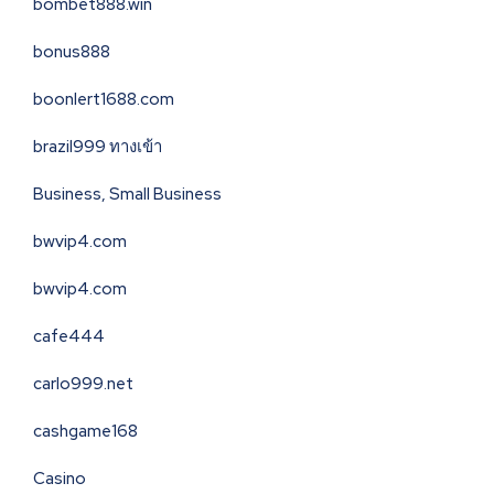
bombet888.win
bonus888
boonlert1688.com
brazil999 ทางเข้า
Business, Small Business
bwvip4.com
bwvip4.com
cafe444
carlo999.net
cashgame168
Casino