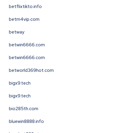
betflixtikto.info
betm4vip.com
betway
betwin6666.com
betwin6666.com
betworld369hot.com
bigx9.tech
bigx9.tech
bio285th.com
bluewin8888.info