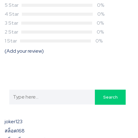
5 Star
0%
4 Star
0%
3 Star
0%
2 Star
0%
1 Star
0%
(Add your review)
joker123
สล็อต168