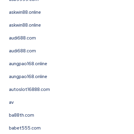
askwin88.online
askwin88.online
audi688.com
audi688.com
aungpao168.online
aungpao168.online
autoslot16888.com
av
ba88th.com
babet555.com