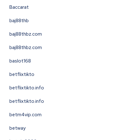
Baccarat
baj88thb
baj88thbz.com
baj88thbz.com
baslot168
betflixtikto
betflixtikto.info
betflixtikto.info
betm4vip.com
betway