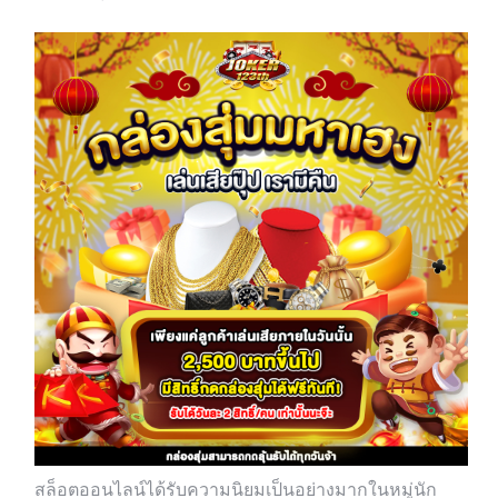
สล็อตออนไลน์ได้รับความนิยมเป็นอย่างมากในหมู่นัก