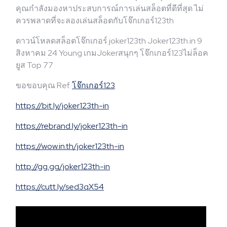
คุณกำลังมองหาประสบการณ์การเล่นสล็อตที่ดีที่สุด ไม่
ควรพลาดที่จะลองเล่นสล็อตกับโจ๊กเกอร์123th
ดาวน์โหลดสล็อตโจ๊กเกอร์ joker123th Joker123th.in 9
สิงหาคม 24 Young เกมJokerสนุกๆ โจ๊กเกอร์123ไม่ล็อค
ยูส Top 77
ขอขอบคุณ Ref.
โจ๊กเกอร์123
https://bit.ly/joker123th-in
https://rebrand.ly/joker123th-in
https://wow.in.th/joker123th-in
http://gg.gg/joker123th-in
https://cutt.ly/sed3qX54