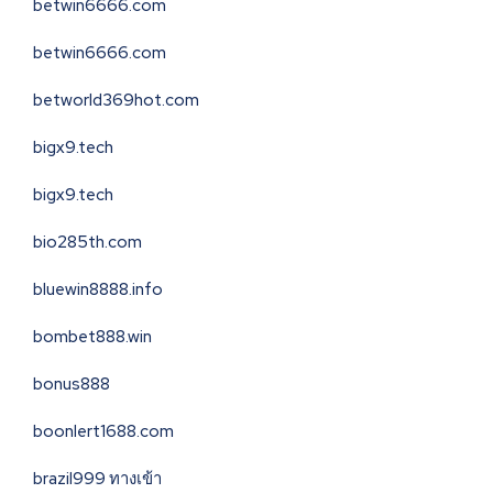
betwin6666.com
betwin6666.com
betworld369hot.com
bigx9.tech
bigx9.tech
bio285th.com
bluewin8888.info
bombet888.win
bonus888
boonlert1688.com
brazil999 ทางเข้า