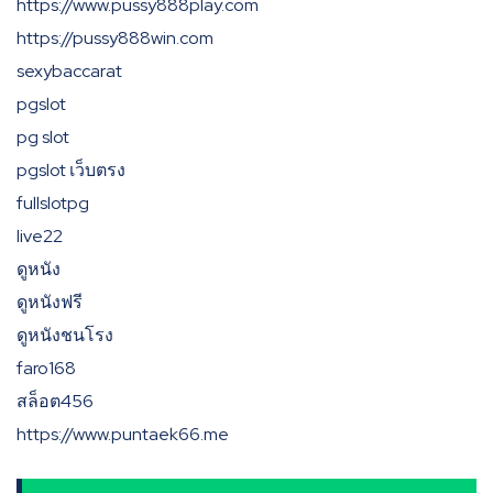
https://www.pussy888play.com
https://pussy888win.com
sexybaccarat
pgslot
pg slot
pgslot เว็บตรง
fullslotpg
live22
ดูหนัง
ดูหนังฟรี
ดูหนังชนโรง
faro168
สล็อต456
https://www.puntaek66.me