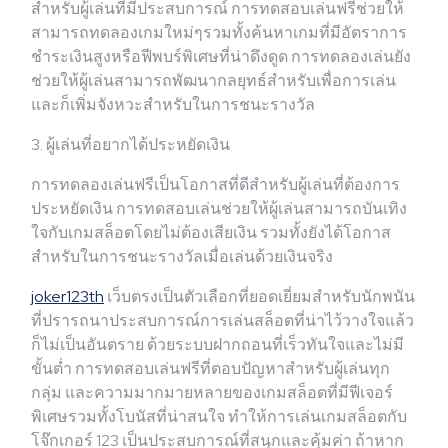
สำหรับผู้เล่นที่มีประสบการณ์ การทดสอบเล่นฟรีช่วยให้
สามารถทดลองเกมใหม่ๆรวมทั้งค้นหาเกมที่มีอัตราการ
ชำระเงินสูงหรือฟีพบร์พิเศษที่น่าดึงดูด การทดลองเล่นยัง
ช่วยให้ผู้เล่นสามารถพัฒนากลยุทธ์สำหรับเพื่อการเล่น
และก็เพิ่มจังหวะสำหรับในการชนะรางวัล
3. ผู้เล่นที่อยากได้ประหยัดเงิน
การทดลองเล่นฟรีเป็นโอกาสที่ดีสำหรับผู้เล่นที่ต้องการ
ประหยัดเงิน การทดสอบเล่นช่วยให้ผู้เล่นสามารถบันเทิง
ใจกับเกมสล็อตโดยไม่ต้องเสียเงิน รวมทั้งยังได้โอกาส
สำหรับในการชนะรางวัลเมื่อเล่นด้วยเงินจริง
joker123th
เว็บตรงเป็นตัวเลือกที่ยอดเยี่ยมสำหรับนักพนัน
ที่ปรารถนาประสบการณ์การเล่นสล็อตที่น่าไว้วางใจแล้ว
ก็ไม่เป็นอันตราย ด้วยระบบฝากถอนที่เร็วทันใจและไม่มี
ขั้นต่ำ การทดสอบเล่นฟรีที่ตอบปัญหาสำหรับผู้เล่นทุก
กลุ่ม และความมากมายหลายของเกมสล็อตที่มีฟีเจอร์
พิเศษรวมทั้งโบนัสที่น่าสนใจ ทำให้การเล่นเกมสล็อตกับ
โจ๊กเกอร์ 123 เป็นประสบการณ์ที่สนุกและคุ้มค่า ถ้าหาก