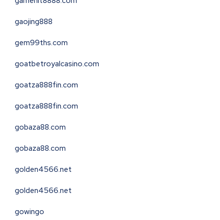
gamehit8888.com
gaojing888
gem99ths.com
goatbetroyalcasino.com
goatza888fin.com
goatza888fin.com
gobaza88.com
gobaza88.com
golden4566.net
golden4566.net
gowingo