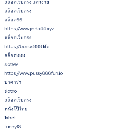
สล็อตเว็บตรง แตกง่าย
สล็อตเว็บตรง
สล็อต66
https://www.jinda44.xyz
สล็อตเว็บตรง
https://bonus888.life
สล็อต888
slot99
https://www.pussy888fun.io
บาคาร่า
slotxo
สล็อตเว็บตรง
หนังโป๊ไทย
1xbet
funny18