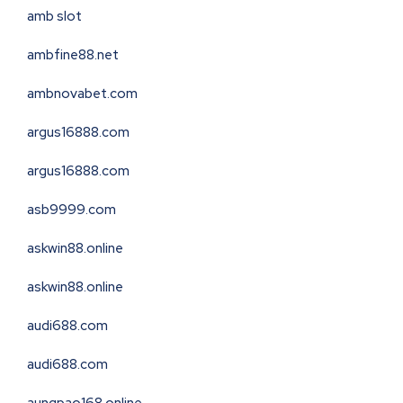
amb slot
ambfine88.net
ambnovabet.com
argus16888.com
argus16888.com
asb9999.com
askwin88.online
askwin88.online
audi688.com
audi688.com