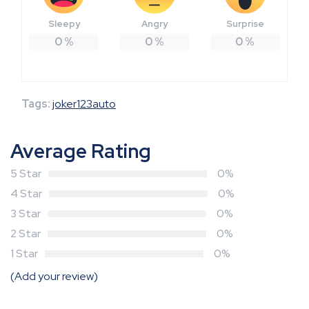
Sleepy
Angry
Surprise
0
%
0
%
0
%
Tags:
joker123auto
Average Rating
5 Star
0%
4 Star
0%
3 Star
0%
2 Star
0%
1 Star
0%
(Add your review)