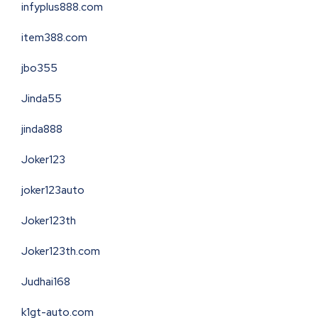
infyplus888.com
item388.com
jbo355
Jinda55
jinda888
Joker123
joker123auto
Joker123th
Joker123th.com
Judhai168
k1gt-auto.com