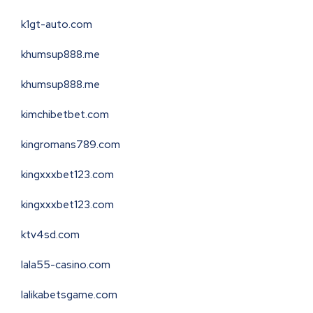
k1gt-auto.com
khumsup888.me
khumsup888.me
kimchibetbet.com
kingromans789.com
kingxxxbet123.com
kingxxxbet123.com
ktv4sd.com
lala55-casino.com
lalikabetsgame.com