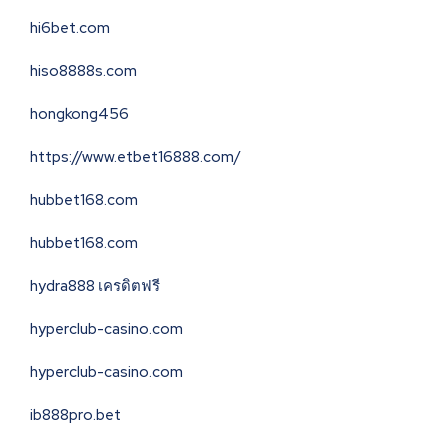
hi6bet.com
hiso8888s.com
hongkong456
https://www.etbet16888.com/
hubbet168.com
hubbet168.com
hydra888 เครดิตฟรี
hyperclub-casino.com
hyperclub-casino.com
ib888pro.bet