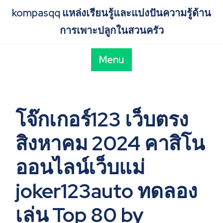
Skip
kompasqq แหล่งเรียนรู้และแบ่งปันความรู้ด้าน
to
content
การเพาะปลูกในสวนครัว
Menu
โจ๊กเกอร์123 เว็บตรง
สิงหาคม 2024 คาสิโน
ออนไลน์เว็บแม่
joker123auto ทดลอง
เล่น Top 80 by