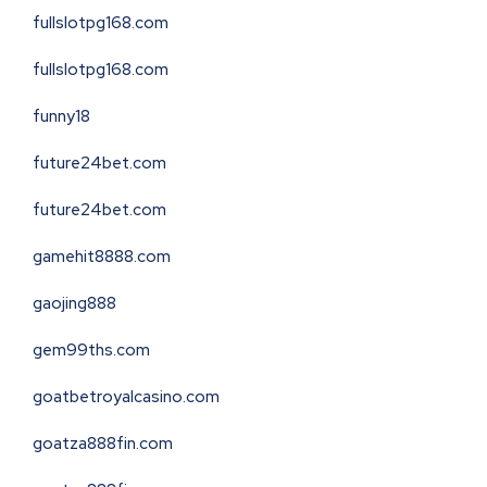
fullslotpg168.com
fullslotpg168.com
funny18
future24bet.com
future24bet.com
gamehit8888.com
gaojing888
gem99ths.com
goatbetroyalcasino.com
goatza888fin.com