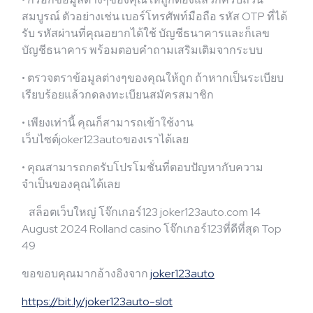
สมบูรณ์ ตัวอย่างเช่น เบอร์โทรศัพท์มือถือ รหัส OTP ที่ได้
รับ รหัสผ่านที่คุณอยากได้ใช้ บัญชีธนาคารและก็เลข
บัญชีธนาคาร พร้อมตอบคำถามเสริมเติมจากระบบ
• ตรวจตราข้อมูลต่างๆของคุณให้ถูก ถ้าหากเป็นระเบียบ
เรียบร้อยแล้วกดลงทะเบียนสมัครสมาชิก
• เพียงเท่านี้ คุณก็สามารถเข้าใช้งาน
เว็บไซต์joker123autoของเราได้เลย
• คุณสามารถกดรับโปรโมชั่นที่ตอบปัญหากับความ
จำเป็นของคุณได้เลย
สล็อตเว็บใหญ่ โจ๊กเกอร์123 joker123auto.com 14
August 2024 Rolland casino โจ๊กเกอร์123ที่ดีที่สุด Top
49
ขอขอบคุณมากอ้างอิงจาก
joker123auto
https://bit.ly/joker123auto-slot