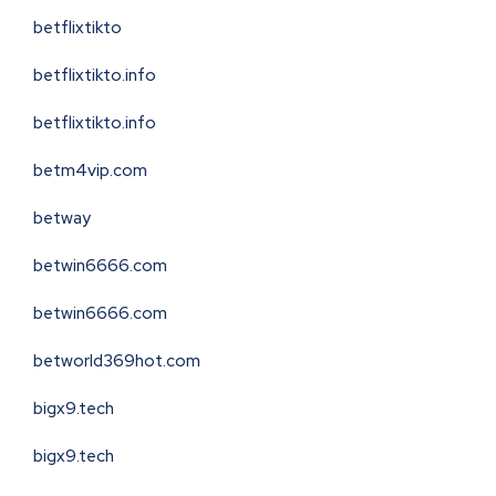
betflixtikto
betflixtikto.info
betflixtikto.info
betm4vip.com
betway
betwin6666.com
betwin6666.com
betworld369hot.com
bigx9.tech
bigx9.tech