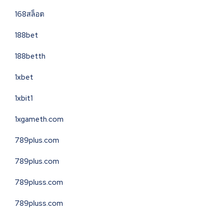
168สล็อต
188bet
188betth
1xbet
1xbit1
1xgameth.com
789plus.com
789plus.com
789pluss.com
789pluss.com