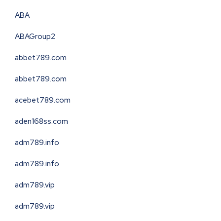
ABA
ABAGroup2
abbet789.com
abbet789.com
acebet789.com
aden168ss.com
adm789.info
adm789.info
adm789.vip
adm789.vip