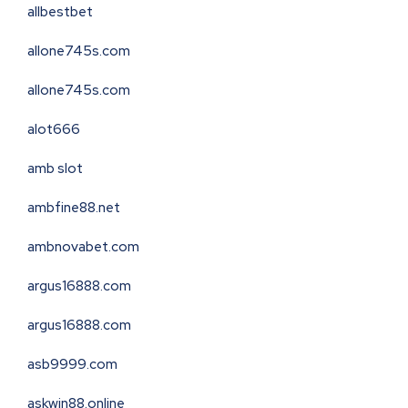
allbestbet
allone745s.com
allone745s.com
alot666
amb slot
ambfine88.net
ambnovabet.com
argus16888.com
argus16888.com
asb9999.com
askwin88.online