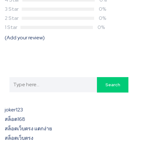
3 Star
0%
2 Star
0%
1 Star
0%
(Add your review)
joker123
สล็อต168
สล็อตเว็บตรง แตกง่าย
สล็อตเว็บตรง