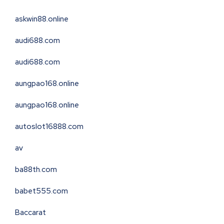
askwin88.online
audi688.com
audi688.com
aungpao168.online
aungpao168.online
autoslot16888.com
av
ba88th.com
babet555.com
Baccarat