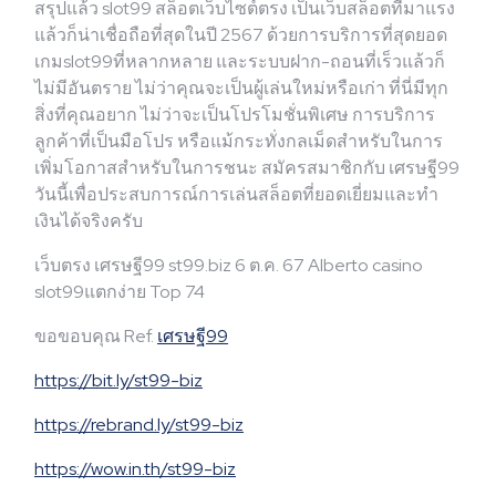
สรุปแล้ว slot99 สล็อตเว็บไซต์ตรง เป็นเว็บสล็อตที่มาแรง
แล้วก็น่าเชื่อถือที่สุดในปี 2567 ด้วยการบริการที่สุดยอด
เกมslot99ที่หลากหลาย และระบบฝาก-ถอนที่เร็วแล้วก็
ไม่มีอันตราย ไม่ว่าคุณจะเป็นผู้เล่นใหม่หรือเก่า ที่นี่มีทุก
สิ่งที่คุณอยาก ไม่ว่าจะเป็นโปรโมชั่นพิเศษ การบริการ
ลูกค้าที่เป็นมือโปร หรือแม้กระทั่งกลเม็ดสำหรับในการ
เพิ่มโอกาสสำหรับในการชนะ สมัครสมาชิกกับ เศรษฐี99
วันนี้เพื่อประสบการณ์การเล่นสล็อตที่ยอดเยี่ยมและทำ
เงินได้จริงครับ
เว็บตรง เศรษฐี99 st99.biz 6 ต.ค. 67 Alberto casino
slot99แตกง่าย Top 74
ขอขอบคุณ Ref.
เศรษฐี99
https://bit.ly/st99-biz
https://rebrand.ly/st99-biz
https://wow.in.th/st99-biz