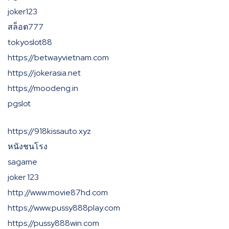
joker123
สล็อต777
tokyoslot88
https://betwayvietnam.com
https://jokerasia.net
https://moodeng.in
pgslot
https://918kissauto.xyz
หนังชนโรง
sagame
joker 123
http://www.movie87hd.com
https://www.pussy888play.com
https://pussy888win.com