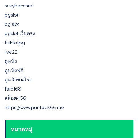
sexybaccarat
pgslot
pg slot
pgslot เว็บตรง
fullslotpg
live22
ดูหนัง
ดูหนังฟรี
ดูหนังชนโรง
faro168
สล็อต456
https://www.puntaek66.me
หมวดหมู่