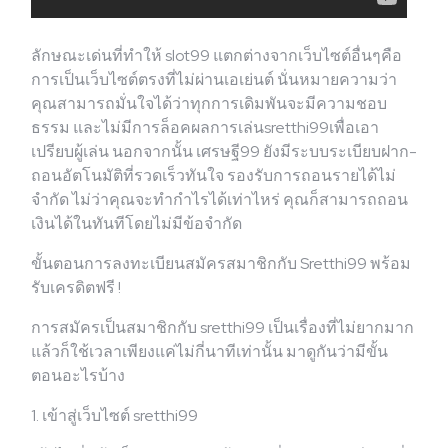
ลักษณะเด่นที่ทำให้ slot99 แตกต่างจากเว็บไซต์อื่นๆคือ
การเป็นเว็บไซต์ตรงที่ไม่ผ่านเอเย่นต์ นั่นหมายความว่า
คุณสามารถมั่นใจได้ว่าทุกการเดิมพันจะมีความชอบ
ธรรม และไม่มีการล็อคผลการเล่นsretthi99เพื่อเอา
เปรียบผู้เล่น นอกจากนั้น เศรษฐี99 ยังมีระบบระเบียบฝาก-
ถอนอัตโนมัติที่รวดเร็วทันใจ รองรับการถอนรายได้ไม่
จำกัด ไม่ว่าคุณจะทำกำไรได้เท่าไหร่ คุณก็สามารถถอน
เงินได้ในทันทีโดยไม่มีข้อจำกัด
ขั้นตอนการลงทะเบียนสมัครสมาชิกกับ Sretthi99 พร้อม
รับเครดิตฟรี !
การสมัครเป็นสมาชิกกับ sretthi99 เป็นเรื่องที่ไม่ยากมาก
แล้วก็ใช้เวลาเพียงแค่ไม่กี่นาทีเท่านั้น มาดูกันว่ามีขั้น
ตอนอะไรบ้าง
1. เข้าสู่เว็บไซต์ sretthi99