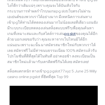
ไงก็ดีกว่าเดิมแน่ๆ เพราะคุณจะได้บันเทิงใจกับ
กระบวนการทำผลกำไรบนเกมpg slotเว็บตรงไม่ผ่าน
เอเย่นต์ของพวกเราได้อย่างมาก มีเทคนิคการเล่นทาง
เข้าpgให้ท่านได้ทดลองเล่นมากไม่น้อยเลยทีเดียว แถมยัง
มีระบบระเบียบทดลองเล่นสล็อตแบบฟรีๆเพื่อคุณค้นหา
เกมที่เหมาะสมและกับสไตล์การเล่น
pg slot
ของคุณได้อีก
ด้วย บอกเลยขอรับว่า คุณจะหาจากเว็บไหนมิได้อีก
แน่นอน เพราะฉะนั้น มาสมัครสมาชิกใหม่กับพวกเราได้
เลย สมัครฟรี ไม่มีค่าขนบธรรมเนียม 100% สมัครแล้วรับ
โปรโมชั่นที่ดีที่สุดได้ในทันที อย่าคอยช้า ลงทะเบียนเป็น
สมาชิกใหม่แล้วมารับเครดิตฟรีกันได้เลย สมัครเลย!
สล็อตแตกหนัก ทางเข้าpg pgslot77.xyz 5 June 25 Willy
casino online pgslot ที่ฮิตที่สุด Top 99