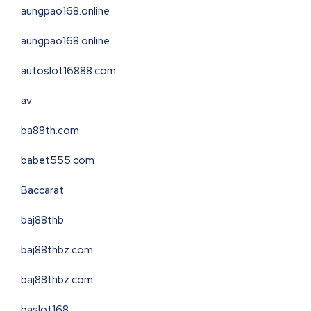
aungpao168.online
aungpao168.online
autoslot16888.com
av
ba88th.com
babet555.com
Baccarat
baj88thb
baj88thbz.com
baj88thbz.com
baslot168