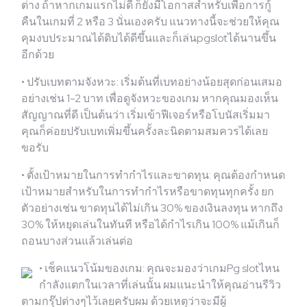
ต่าง ถ้าหากเกมแรกไม่ดี ก็ยังมีโอกาสสำหรับเพื่อการกู้
คืนในเกมที่ 2 หรือ 3 นั่นเองครับ แนวทางนี้จะช่วยให้คุณ
คุมงบประมาณได้ดิบได้ดีขึ้นและก็เล่นpgslotได้นานขึ้น
อีกด้วย
• ปรับเบทตามจังหวะ: เริ่มต้นที่เบทอย่างน้อยสุดก่อนเสมอ
อย่างเช่น 1-2 บาท เพื่อดูจังหวะของเกม หากคุณมองเห็น
สัญญาณที่ดี เป็นต้นว่า เริ่มเข้าฟีเจอร์หรือโบนัสเริ่มมา
คุณก็ค่อยปรับเบทเพิ่มขึ้นครั้งละนิดตามสมควรได้เลย
ขอรับ
• ตั้งเป้าหมายในการทำกำไรและขาดทุน: คุณต้องกำหนด
เป้าหมายสำหรับในการทำกำไรหรือขาดทุนทุกครั้ง ยก
ตัวอย่างเช่น ขาดทุนได้ไม่เกิน 30% ของเงินลงทุน หากถึง
30% ให้หยุดเล่นในทันที หรือได้กำไรเกิน 100% แม้เกินก็
ถอนบางส่วนแล้วเล่นต่อ
• เช็คแนวโน้มของเกม: คุณจะมองว่าเกมPg slotไหน
กำลังแตกในเวลาที่เล่นนั้น ผมแนะนำให้คุณอ่านรีวิว
ตามกรุ๊ปต่างๆไว้เลยครับผม ด้วยเหตุว่าจะมีผู้