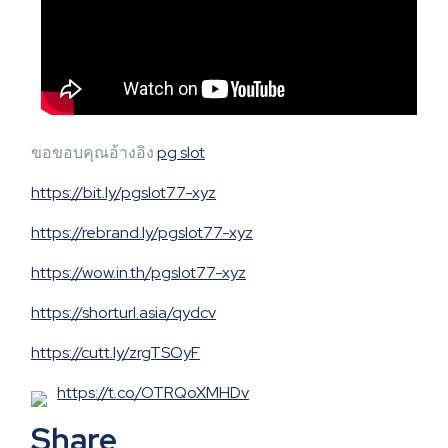
ขอขอบคุณอ้างอิง
pg slot
https://bit.ly/pgslot77-xyz
https://rebrand.ly/pgslot77-xyz
https://wow.in.th/pgslot77-xyz
https://shorturl.asia/qydcv
https://cutt.ly/zrgTSOyF
https://t.co/OTRQoXMHDv
Share