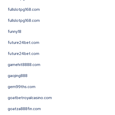
fullslotpg168.com
fullslotpg168.com
funny18
future24bet.com
future24bet.com
gamehit8888.com
gaojing888
gem99ths.com
goatbetroyalcasino.com
goatza888fin.com