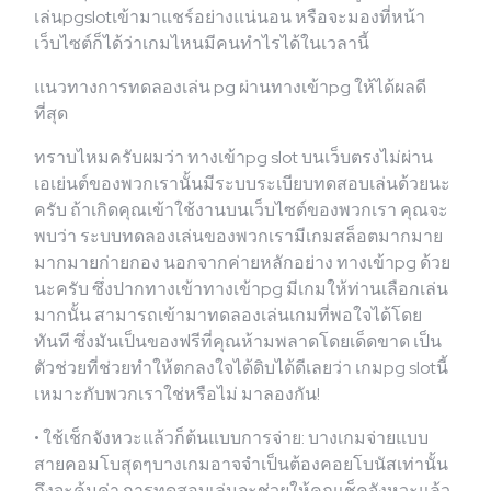
เล่นpgslotเข้ามาแชร์อย่างแน่นอน หรือจะมองที่หน้า
เว็บไซต์ก็ได้ว่าเกมไหนมีคนทำไรได้ในเวลานี้
แนวทางการทดลองเล่น pg ผ่านทางเข้าpg ให้ได้ผลดี
ที่สุด
ทราบไหมครับผมว่า ทางเข้าpg slot บนเว็บตรงไม่ผ่าน
เอเย่นต์ของพวกเรานั้นมีระบบระเบียบทดสอบเล่นด้วยนะ
ครับ ถ้าเกิดคุณเข้าใช้งานบนเว็บไซต์ของพวกเรา คุณจะ
พบว่า ระบบทดลองเล่นของพวกเรามีเกมสล็อตมากมาย
มากมายก่ายกอง นอกจากค่ายหลักอย่าง ทางเข้าpg ด้วย
นะครับ ซึ่งปากทางเข้าทางเข้าpg มีเกมให้ท่านเลือกเล่น
มากนั้น สามารถเข้ามาทดลองเล่นเกมที่พอใจได้โดย
ทันที ซึ่งมันเป็นของฟรีที่คุณห้ามพลาดโดยเด็ดขาด เป็น
ตัวช่วยที่ช่วยทำให้ตกลงใจได้ดิบได้ดีเลยว่า เกมpg slotนี้
เหมาะกับพวกเราใช่หรือไม่ มาลองกัน!
• ใช้เช็กจังหวะแล้วก็ต้นแบบการจ่าย: บางเกมจ่ายแบบ
สายคอมโบสุดๆบางเกมอาจจำเป็นต้องคอยโบนัสเท่านั้น
ถึงจะคุ้มค่า การทดสอบเล่นจะช่วยให้คุณเช็คจังหวะแล้ว