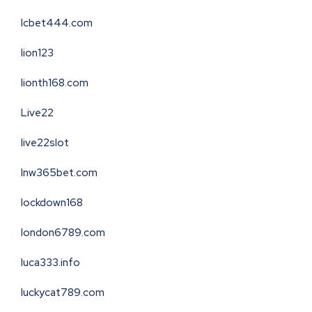
lcbet444.com
lion123
lionth168.com
Live22
live22slot
lnw365bet.com
lockdown168
london6789.com
luca333.info
luckycat789.com