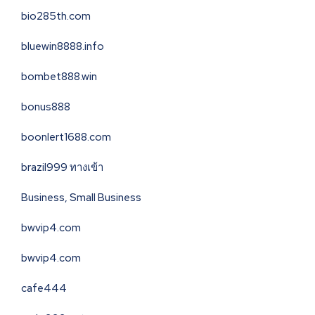
bio285th.com
bluewin8888.info
bombet888.win
bonus888
boonlert1688.com
brazil999 ทางเข้า
Business, Small Business
bwvip4.com
bwvip4.com
cafe444