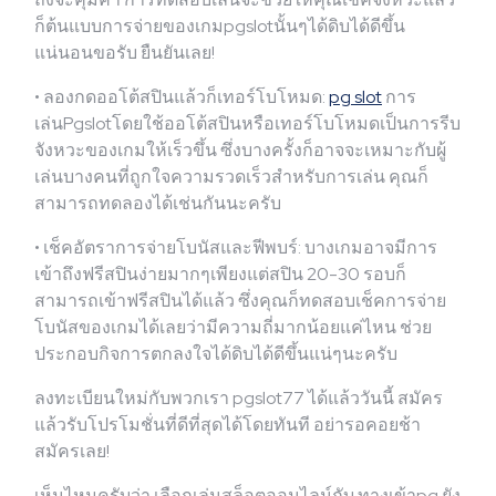
ก็ต้นแบบการจ่ายของเกมpgslotนั้นๆได้ดิบได้ดีขึ้น
แน่นอนขอรับ ยืนยันเลย!
• ลองกดออโต้สปินแล้วก็เทอร์โบโหมด:
pg slot
การ
เล่นPgslotโดยใช้ออโต้สปินหรือเทอร์โบโหมดเป็นการรีบ
จังหวะของเกมให้เร็วขึ้น ซึ่งบางครั้งก็อาจจะเหมาะกับผู้
เล่นบางคนที่ถูกใจความรวดเร็วสำหรับการเล่น คุณก็
สามารถทดลองได้เช่นกันนะครับ
• เช็คอัตราการจ่ายโบนัสและฟีพบร์: บางเกมอาจมีการ
เข้าถึงฟรีสปินง่ายมากๆเพียงแต่สปิน 20-30 รอบก็
สามารถเข้าฟรีสปินได้แล้ว ซึ่งคุณก็ทดสอบเช็คการจ่าย
โบนัสของเกมได้เลยว่ามีความถี่มากน้อยแค่ไหน ช่วย
ประกอบกิจการตกลงใจได้ดิบได้ดีขึ้นแน่ๆนะครับ
ลงทะเบียนใหม่กับพวกเรา pgslot77 ได้แล้ววันนี้ สมัคร
แล้วรับโปรโมชั่นที่ดีที่สุดได้โดยทันที อย่ารอคอยช้า
สมัครเลย!
เห็นไหมครับว่า เลือกเล่นสล็อตออนไลน์กับ ทางเข้าpg ยัง