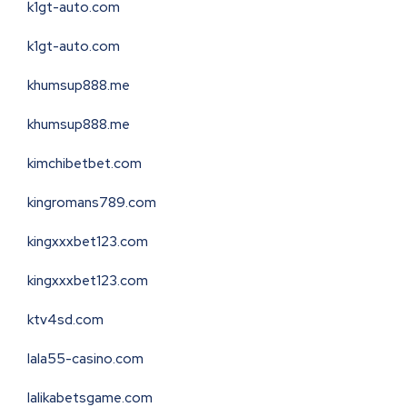
k1gt-auto.com
k1gt-auto.com
khumsup888.me
khumsup888.me
kimchibetbet.com
kingromans789.com
kingxxxbet123.com
kingxxxbet123.com
ktv4sd.com
lala55-casino.com
lalikabetsgame.com