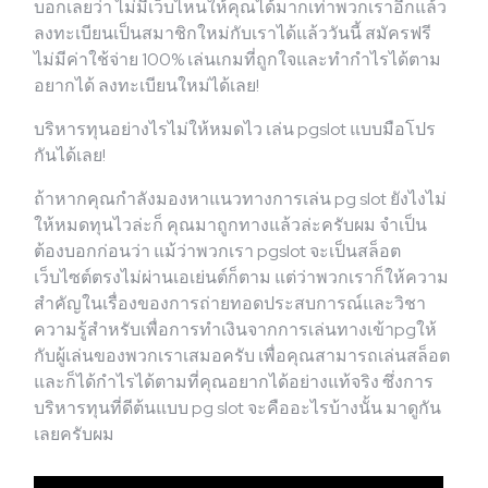
บอกเลยว่า ไม่มีเว็บไหนให้คุณได้มากเท่าพวกเราอีกแล้ว
ลงทะเบียนเป็นสมาชิกใหม่กับเราได้แล้ววันนี้ สมัครฟรี
ไม่มีค่าใช้จ่าย 100% เล่นเกมที่ถูกใจและทำกำไรได้ตาม
อยากได้ ลงทะเบียนใหม่ได้เลย!
บริหารทุนอย่างไรไม่ให้หมดไว เล่น pgslot แบบมือโปร
กันได้เลย!
ถ้าหากคุณกำลังมองหาแนวทางการเล่น pg slot ยังไงไม่
ให้หมดทุนไวล่ะก็ คุณมาถูกทางแล้วล่ะครับผม จำเป็น
ต้องบอกก่อนว่า แม้ว่าพวกเรา pgslot จะเป็นสล็อต
เว็บไซต์ตรงไม่ผ่านเอเย่นต์ก็ตาม แต่ว่าพวกเราก็ให้ความ
สำคัญในเรื่องของการถ่ายทอดประสบการณ์และวิชา
ความรู้สำหรับเพื่อการทำเงินจากการเล่นทางเข้าpgให้
กับผู้เล่นของพวกเราเสมอครับ เพื่อคุณสามารถเล่นสล็อต
และก็ได้กำไรได้ตามที่คุณอยากได้อย่างแท้จริง ซึ่งการ
บริหารทุนที่ดีต้นแบบ pg slot จะคืออะไรบ้างนั้น มาดูกัน
เลยครับผม