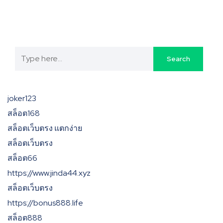
joker123
สล็อต168
สล็อตเว็บตรง แตกง่าย
สล็อตเว็บตรง
สล็อต66
https://www.jinda44.xyz
สล็อตเว็บตรง
https://bonus888.life
สล็อต888