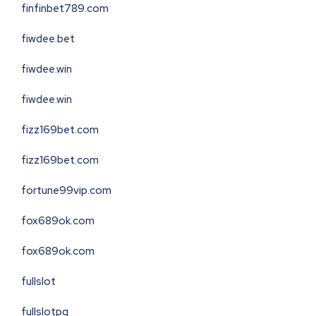
finfinbet789.com
fiwdee.bet
fiwdee.win
fiwdee.win
fizz169bet.com
fizz169bet.com
fortune99vip.com
fox689ok.com
fox689ok.com
fullslot
fullslotpg