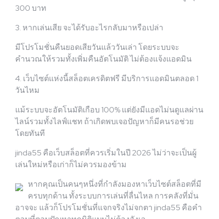
300 บาท
3. หากเล่นเสีย จะได้รับอะไรกลับมาหรือเปล่า
มีโปรโมชั่นคืนยอดเสียวันแล้ววันเล่า โดยระบบจะ
คำนวณให้รวมทั้งเพิ่มคืนอัตโนมัติ ไม่ต้องแจ้งแอดมิน
4. เว็บไซต์แห่งนี้สล็อตเครดิตฟรี มีบริการแอดมินตลอด 1
วันไหม
แม้ระบบจะอัตโนมัติเกือบ 100% แต่ยังมีแอดไม่นดูแลผ่าน
ไลน์รวมทั้งไลฟ์แชท ถ้าเกิดพบเจอปัญหาก็มีคนรอช่วย
โดยทันที
jinda55 คือเว็บสล็อตที่ควรเริ่มในปี 2026 ไม่ว่าจะเป็นผู้
เล่นใหม่หรือเก่าก็ไม่ควรมองข้าม
หากคุณเป็นคนๆหนึ่งที่กำลังมองหาเว็บไซต์สล็อตที่มี
ครบทุกด้าน ทั้งระบบการเล่นที่ลื่นไหล การคลังที่มั่น
อาจจะ แล้วก็โปรโมชั่นที่แจกจริงไม่จกตา jinda55 คือคำ