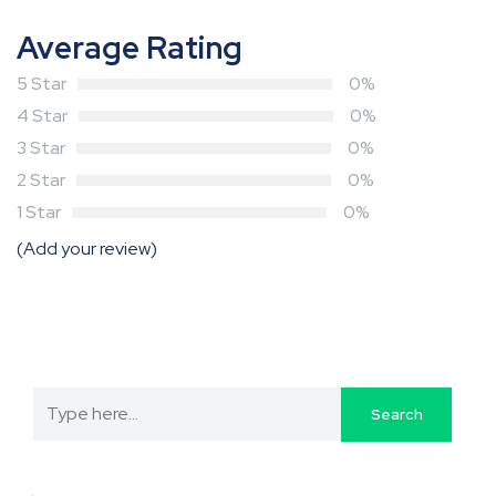
Average Rating
5 Star
0%
4 Star
0%
3 Star
0%
2 Star
0%
1 Star
0%
(Add your review)