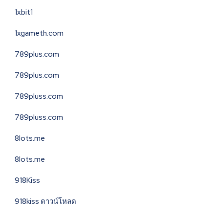
1xbit1
1xgameth.com
789plus.com
789plus.com
789pluss.com
789pluss.com
8lots.me
8lots.me
918Kiss
918kiss ดาวน์โหลด