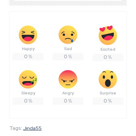
Happy
Sad
Excited
0
%
0
%
0
%
Sleepy
Angry
Surprise
0
%
0
%
0
%
Tags:
Jinda55