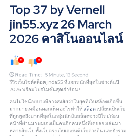
Top 37 by Vernell
jin55.xyz 26 March
2026 คาสิโนออนไลน์
0
0
Read Time:
5 Minute, 13 Second
รีวิวเว็บไซต์สล็อต jinda55 ที่แจกหนักที่สุดในช่วงต้นปี
2026 พร้อมโปรโมชั่นสุดเร่าร้อน !
คนไม่ใช่น้อยบางทีอาจสงสัยว่าในยุคที่เว็บสล็อตเกิดขึ้น
มากมายเหมือนดอกเห็ด อะไรทำให้
สล็อต
เปลี่ยนเป็นเว็บ
ที่ถูกพูดถึงมากที่สุดในกลุ่มนักปั่นสล็อตช่วงปีใหม่ก่อน
หน้าที่ผ่านมา ผมเองเป็นคนอีกคนหนึ่งที่เคยลองเล่นมา
หลายสิบเว็บ ทั้งเว็บตรง เว็บเอเย่นต์ เว็บต่างถิ่น และยังรวม