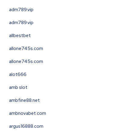
adm789.vip
adm789.vip
allbestbet
allone745s.com
allone745s.com
alot666
amb slot
ambfine88.net
ambnovabet.com
argus16888.com