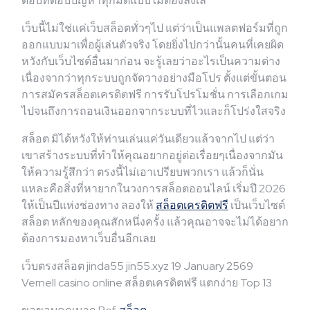
ตอบที่ตอบปัญหาทุกมิติแบบไม่ต้องลังเล
เว็บนี้ไม่ใช่แค่เว็บสล็อตทั่วๆไป แต่ว่าเป็นแพลตฟอร์มที่ถูก
ออกแบบมาเพื่อผู้เล่นตัวจริง โดยยิ่งไปกว่านั้นคนที่เคยผิด
หวังกับเว็บไซต์อื่นมาก่อน จะรู้เลยว่าอะไรเป็นความต่าง
เนื่องจากว่าทุกระบบถูกจัดวางอย่างมือโปร ตั้งแต่ขั้นตอน
การสมัครสล็อตเครดิตฟรี การรับโปรโมชั่น การเลือกเกม
ไปจนถึงการถอนเงินออกจากระบบที่ไวและก็โปร่งใสจริง
สล็อต มิได้หวังให้ท่านเล่นแค่วันเดียวแล้วจากไป แต่ว่า
เขาสร้างระบบที่ทำให้คุณอยากอยู่ต่อเรื่อยๆเนื่องจากมัน
ให้ความรู้สึกว่า ตรงนี้ไม่เอาเปรียบพวกเรา แล้วก็นั่น
แหละคือสิ่งที่หายากในวงการสล็อตออนไลน์ เริ่มปี 2026
ให้เป็นปีแห่งช่องทาง ลองให้
สล็อตเครดิตฟรี
เป็นเว็บไซต์
สล็อต หลักของคุณสักหนึ่งครั้ง แล้วคุณอาจจะไม่ได้อยาก
ต้องการมองหาเว็บอื่นอีกเลย
เว็บตรงสล็อต jinda55 jin55.xyz 19 January 2569
Vernell casino online สล็อตเครดิตฟรี แตกง่าย Top 13