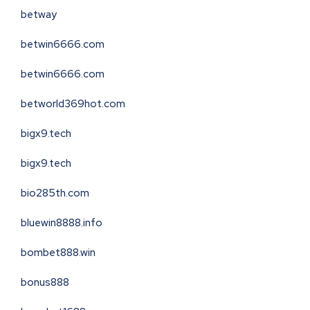
betway
betwin6666.com
betwin6666.com
betworld369hot.com
bigx9.tech
bigx9.tech
bio285th.com
bluewin8888.info
bombet888.win
bonus888