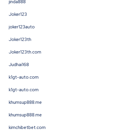
jinda888
Joker123
joker123auto
Joker123th
Joker123th.com
Judhai168
k1gt-auto.com
k1gt-auto.com
khumsup888.me
khumsup888.me
kimchibetbet.com