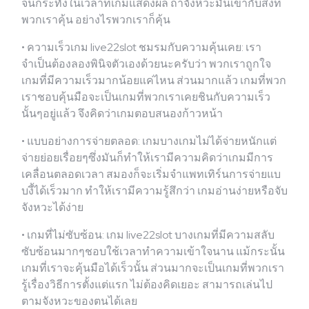
จนกระทั่งในเวลาที่เกมแสดงผล ถ้าจังหวะมันเข้ากับสิ่งที่
พวกเราคุ้น อย่างไรพวกเราก็คุ้น
• ความเร็วเกม live22slot ชมรมกับความคุ้นเคย: เรา
จำเป็นต้องลองพินิจตัวเองด้วยนะครับว่า พวกเราถูกใจ
เกมที่มีความเร็วมากน้อยแค่ไหน ส่วนมากแล้ว เกมที่พวก
เราชอบคุ้นมือจะเป็นเกมที่พวกเราเคยชินกับความเร็ว
นั้นๆอยู่แล้ว จึงคิดว่าเกมตอบสนองก้าวหน้า
• แบบอย่างการจ่ายตลอด: เกมบางเกมไม่ได้จ่ายหนักแต่
จ่ายย่อยเรื่อยๆซึ่งมันก็ทำให้เรามีความคิดว่าเกมมีการ
เคลื่อนตลอดเวลา สมองก็จะเริ่มจำแพทเทิร์นการจ่ายแบ
บงี้ได้เร็วมาก ทำให้เรามีความรู้สึกว่า เกมอ่านง่ายหรือจับ
จังหวะได้ง่าย
• เกมที่ไม่ซับซ้อน: เกม live22slot บางเกมที่มีความสลับ
ซับซ้อนมากๆชอบใช้เวลาทำความเข้าใจนาน แม้กระนั้น
เกมที่เราจะคุ้นมือได้เร็วนั้น ส่วนมากจะเป็นเกมที่พวกเรา
รู้เรื่องวิธีการตั้งแต่แรก ไม่ต้องคิดเยอะ สามารถเล่นไป
ตามจังหวะของตนได้เลย