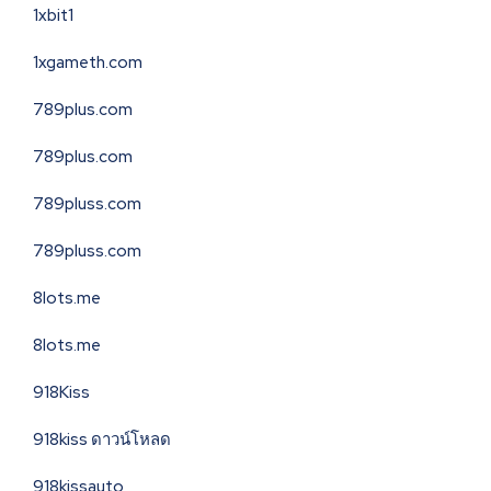
1xbit1
1xgameth.com
789plus.com
789plus.com
789pluss.com
789pluss.com
8lots.me
8lots.me
918Kiss
918kiss ดาวน์โหลด
918kissauto