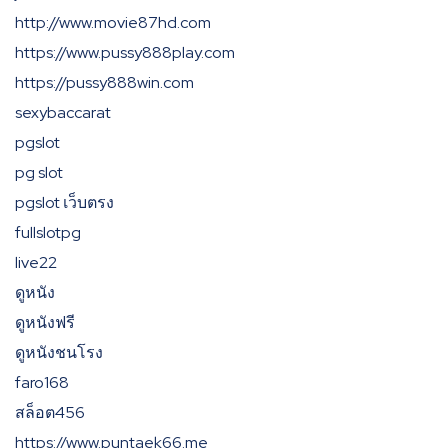
http://www.movie87hd.com
https://www.pussy888play.com
https://pussy888win.com
sexybaccarat
pgslot
pg slot
pgslot เว็บตรง
fullslotpg
live22
ดูหนัง
ดูหนังฟรี
ดูหนังชนโรง
faro168
สล็อต456
https://www.puntaek66.me