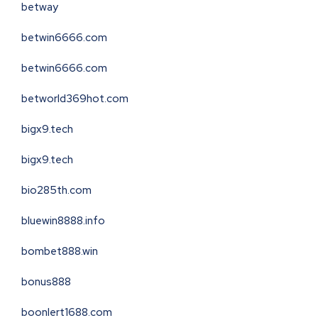
betway
betwin6666.com
betwin6666.com
betworld369hot.com
bigx9.tech
bigx9.tech
bio285th.com
bluewin8888.info
bombet888.win
bonus888
boonlert1688.com