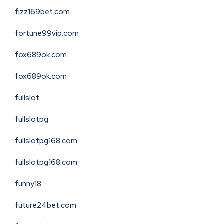
fizz169bet.com
fortune99vip.com
fox689ok.com
fox689ok.com
fullslot
fullslotpg
fullslotpg168.com
fullslotpg168.com
funny18
future24bet.com