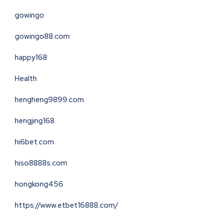
gowingo
gowingo88.com
happy168
Health
hengheng9899.com
hengjing168
hi6bet.com
hiso8888s.com
hongkong456
https://www.etbet16888.com/