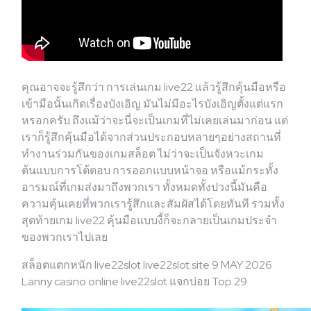
คุณอาจจะรู้สึกว่า การเล่นเกม live22 แล้วรู้สึกคุ้นมือหรือ
เข้ามือนั้นเกิดเรื่องบังเอิญ มันไม่มีอะไรบังเอิญตั้งแต่แรก
หรอกครับ ถึงแม้ว่าจะนี่จะเป็นเกมที่ไม่เคยเล่นมาก่อน แต่
เราก็รู้สึกคุ้นมือได้จากส่วนประกอบหลายๆอย่างสถานที่
ทำงานร่วมกันของเกมสล็อต ไม่ว่าจะเป็นจังหวะเกม
ต้นแบบการโต้ตอบ การออกแบบหน้าจอ หรือแม้กระทั้ง
อารมณ์ที่เกมส่งมาถึงพวกเรา ทั้งหมดทั้งปวงนี้มันคือ
ความคุ้นเคยที่พวกเรารู้สึกและสัมผัสได้โดยทันที รวมทั้ง
สุดท้ายเกม live22 คุ้นมือแบบงี้ก็จะกลายเป็นเกมประจำ
ของพวกเราไปเลย
สล็อตแตกหนัก live22slot live22slot.site 9 MAY 2026
Lanny casino online live22slot แจกบ่อย Top 29