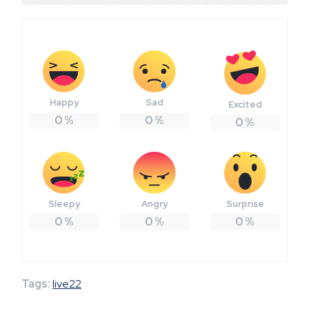
Happy
Sad
Excited
0
%
0
%
0
%
Sleepy
Angry
Surprise
0
%
0
%
0
%
Tags:
live22