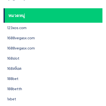
หมวดหมู่
123xos.com
1688vegasx.com
1688vegasx.com
168slot
168สล็อต
188bet
188betth
1xbet