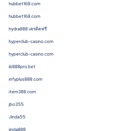
hubbet168.com
hubbet168.com
hydra888 เครดิตฟรี
hyperclub-casino.com
hyperclub-casino.com
ib888pro.bet
infyplus888.com
item388.com
jbo355
Jinda55
jinda888