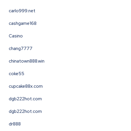
carlo999.net
cashgame168
Casino
chang7777
chinatown888.win
coke55
cupcake88x.com
dgb222hot.com
dgb222hot.com
dr888