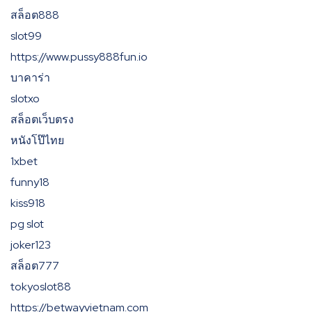
สล็อต888
slot99
https://www.pussy888fun.io
บาคาร่า
slotxo
สล็อตเว็บตรง
หนังโป๊ไทย
1xbet
funny18
kiss918
pg slot
joker123
สล็อต777
tokyoslot88
https://betwayvietnam.com