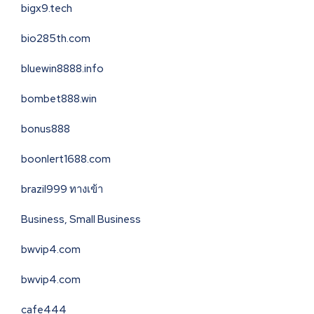
bigx9.tech
bio285th.com
bluewin8888.info
bombet888.win
bonus888
boonlert1688.com
brazil999 ทางเข้า
Business, Small Business
bwvip4.com
bwvip4.com
cafe444