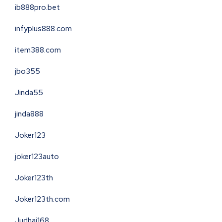
ib888pro.bet
infyplus888.com
item388.com
jbo355
Jinda55
jinda888
Joker123
joker123auto
Joker123th
Joker123th.com
Judhai168