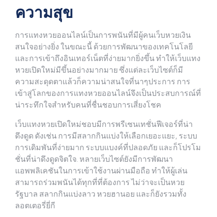
ความสุข
การแทงหวยออนไลน์เป็นการพนันที่มีผู้คนเว็บหวยเงิน
สนใจอย่างยิ่ง ในขณะนี้ ด้วยการพัฒนาของเทคโนโลยี
และการเข้าถึงอินเทอร์เน็ตที่ง่ายมากยิ่งขึ้น ทำให้เว็บแทง
หวยเปิดใหม่มีขึ้นอย่างมากมาย ซึ่งแต่ละเว็บไซต์ก็มี
ความสะดุดตาแล้วก็ความน่าสนใจที่นาๆประการ การ
เข้าสู่โลกของการแทงหวยออนไลน์จึงเป็นประสบการณ์ที่
น่าระทึกใจสำหรับคนที่ชื่นชอบการเสี่ยงโชค
เว็บแทงหวยเปิดใหม่ชอบมีการพรีเซนเทชั่นฟีเจอร์ที่น่า
ดึงดูด ดังเช่น การมีสลากกินแบ่งให้เลือกเยอะแยะ, ระบบ
การเดิมพันที่ง่ายมาก ระบบแบงค์ที่ปลอดภัย และก็โปรโม
ชั่นที่น่าดึงดูดจิตใจ. หลายเว็บไซต์ยังมีการพัฒนา
แอพพลิเคชันในการเข้าใช้งานผ่านมือถือ ทำให้ผู้เล่น
สามารถร่วมพนันได้ทุกที่ที่ต้องการ ไม่ว่าจะเป็นหวย
รัฐบาล สลากกินแบ่งลาว หวยฮานอย และก็ยังรวมทั้ง
ลอตเตอรี่ยี่กี