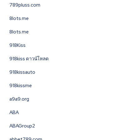
789pluss.com
8lots.me
8lots.me
918Kiss
918kiss ดาวน์โหลด
918kissauto
918kissme
a9a9.org
ABA
ABAGroup2
abbet789.com