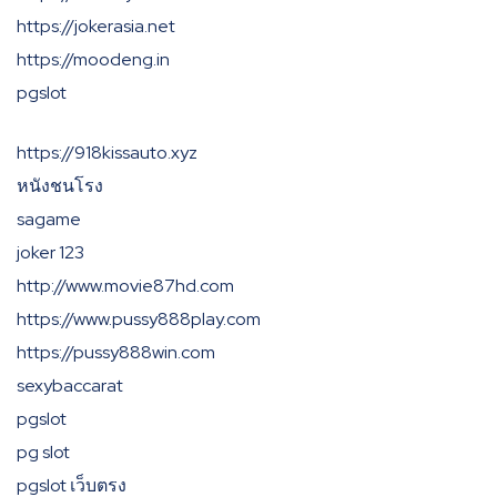
https://jokerasia.net
https://moodeng.in
pgslot
https://918kissauto.xyz
หนังชนโรง
sagame
joker 123
http://www.movie87hd.com
https://www.pussy888play.com
https://pussy888win.com
sexybaccarat
pgslot
pg slot
pgslot เว็บตรง