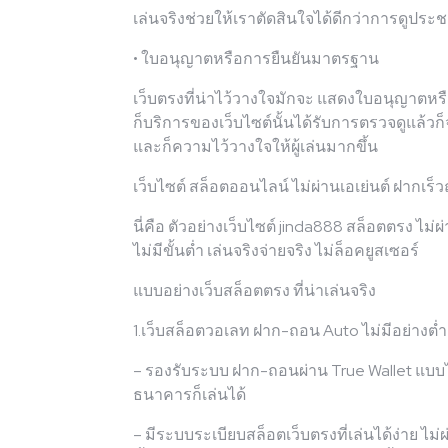
เล่นจริงช่วยให้เราตัดสินใจได้ดีกว่าการดูประช
• ใบอนุญาตหรือการยืนยันมาตรฐาน
เว็บตรงที่น่าไว้วางใจมักจะ แสดงใบอนุญาตหรื
ก็บริการของเว็บไซต์นั้นได้รับการตรวจดูแล้
และก็ความไว้วางใจให้ผู้เล่นมากขึ้น
เว็บไซต์ สล็อตออนไลน์ ไม่ผ่านเอเย่นต์ ฝากเร็วถ
นี่คือ ตัวอย่างเว็บไซต์ jinda888 สล็อตตรง ไม่ผ
ไม่มีขั้นต่ำ เล่นจริงจ่ายจริง ไม่ล็อคยูสเซอร์
แบบอย่างเว็บสล็อตตรง ที่น่าเล่นจริง
1.เว็บสล็อตวอเลท ฝาก-ถอน Auto ไม่มีอย่างต่ำ
– รองรับระบบ ฝาก-ถอนผ่าน True Wallet แบบไม่
ธนาคารก็เล่นได้
– มีระบบระเบียบสล็อตเว็บตรงที่เล่นได้ง่าย ไม่