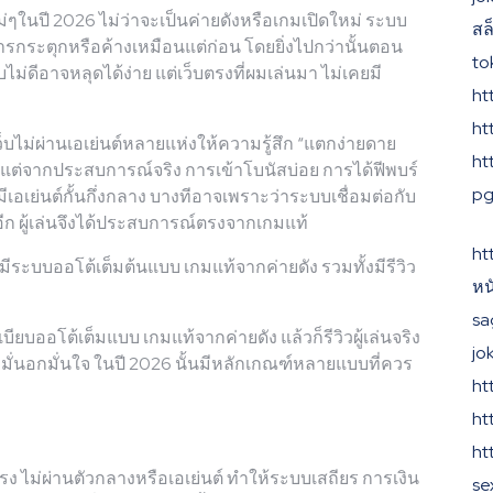
ม่ๆในปี 2026 ไม่ว่าจะเป็นค่ายดังหรือเกมเปิดใหม่ ระบบ
สล
ารกระตุกหรือค้างเหมือนแต่ก่อน โดยยิ่งไปกว่านั้นตอน
to
บไม่ดีอาจหลุดได้ง่าย แต่เว็บตรงที่ผมเล่นมา ไม่เคยมี
ht
ht
็บไม่ผ่านเอเย่นต์หลายแห่งให้ความรู้สึก “แตกง่ายดาย
ht
ม แต่จากประสบการณ์จริง การเข้าโบนัสบ่อย การได้ฟีพบร์
pg
ี่มีเอเย่นต์กั้นกึ่งกลาง บางทีอาจเพราะว่าระบบเชื่อมต่อกับ
ีก ผู้เล่นจึงได้ประสบการณ์ตรงจากเกมแท้
ht
ีระบบออโต้เต็มต้นแบบ เกมแท้จากค่ายดัง รวมทั้งมีรีวิว
หน
s
ียบออโต้เต็มแบบ เกมแท้จากค่ายดัง แล้วก็รีวิวผู้เล่นจริง
jo
และมั่นอกมั่นใจ ในปี 2026 นั้นมีหลักเกณฑ์หลายแบบที่ควร
ht
ht
ht
ตรง ไม่ผ่านตัวกลางหรือเอเย่นต์ ทำให้ระบบเสถียร การเงิน
se