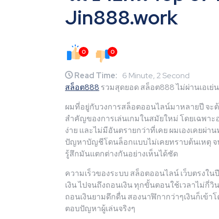
Jin888.work
0
0
Read Time:
6 Minute, 2 Second
สล็อต888
รวมสุดยอด สล็อต888 ไม่ผ่านเอเย่นต
ผมที่อยู่กับวงการสล็อตออนไลน์มาหลายปี จะต้อ
สำคัญของการเล่นเกมในสมัยใหม่ โดยเฉพาะอย่าง
ง่าย และไม่มีอันตรายกว่าที่เคย ผมเองเคยผ่านท
ปัญหาบัญชีโดนล็อกแบบไม่เคยทราบต้นเหตุ จน
รู้สึกมันแตกต่างกันอย่างเห็นได้ชัด
ความเร็วของระบบ สล็อตออนไลน์ เว็บตรงในปี 
เงิน ไปจนถึงถอนเงิน ทุกขั้นตอนใช้เวลาไม่กี่วิ
ถอนเงินยามดึกดื่น สองนาฬิกากว่าๆเงินก็เข้าโดยท
ตอบปัญหาผู้เล่นจริงๆ