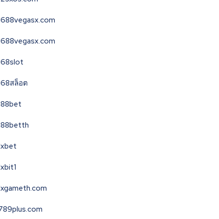
1688vegasx.com
1688vegasx.com
168slot
168สล็อต
188bet
188betth
1xbet
1xbit1
1xgameth.com
789plus.com