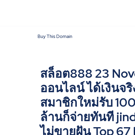
Skip
to
content
Buy This Domain
สล็อต888 23 Nov
ออนไลน์ ได้เงินจร
สมาชิกใหม่รับ 1
ล้านก็จ่ายทันที jind
ไม่ขายฝัน Top 67