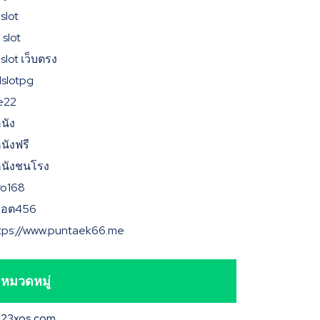
slot
 slot
slot เว็บตรง
llslotpg
ve22
หนัง
หนังฟรี
หนังชนโรง
ro168
็อต456
tps://www.puntaek66.me
หมวดหมู่
123xos.com