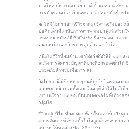
ต่างให้คำวิจารณ์เป็นอย่างดี ตั้งแต่ความ
กระทั่งความรวดเร็วและความปลอดภัยสำหรับ
ผมได้มีโอกาสอ่านรีวิวจากผู้ใช้งานจริงของ 
ข้อคิดเห็นที่นานัปการจากพวกเขา ผู้เล่นส่วนใ
แรงงานเว็บไซต์นี้ ซึ่งมีทั้งยังเรื่องของ
ที่น่าสนใจ และก็บริการลูกค้าที่เอาใจใส่
หนึ่งในรีวิวที่ผมอ่าน เขาได้เอ๋ยถึงวิธีที่ slot1
จนถึงการจัดการปัญหาที่บางทีอาจเกิดขึ้นได้ ซ
ปลอดภัยสำหรับเพื่อการเล่น
ยิ่งไปกว่านี้ มีอีกหลายๆคนที่ถูกใจในความมา
แบบคลาสสิกรวมทั้งแบบใหม่ๆที่ทำให้ไม่มีเบื่อ แ
เขาแน่ใจว่า slot168 เป็นแพลตฟอร์มที่เที่ยงธร
กลุ้มใจ
รีวิวกลุ่มนี้ไม่เพียงแค่สะท้อนให้มองเห็นถึงค
มีการจัดการที่ดีรวมทั้งใส่ใจลูกค้าจริงๆหากค
แนะนำให้ทดลอง slot168 ขอรับ