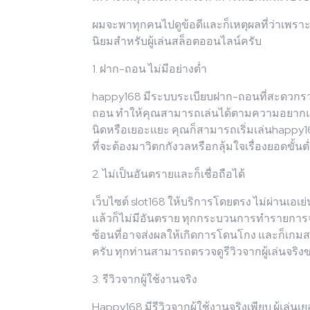
ผมจะพาทุกคนไปดูข้อดีและก็เหตุผลที่ว่าเพราะเห
นิยมสำหรับผู้เล่นสล็อตออนไลน์ครับ
1. ฝาก-ถอน ไม่มีอย่างต่ำ
happy168 มีระบบระเบียบฝาก-ถอนที่สะดวกรวมท
ถอน ทำให้คุณสามารถเล่นได้ตามความอยากแล
นิดหรือเยอะแยะ คุณก็สามารถเริ่มเล่นhappy1
ที่จะต้องมาวิตกกังวลหรือกลุ้มใจเรื่องยอดขั้นต
2. ไม่เป็นอันตรายและก็เชื่อถือได้
เว็บไซต์ slot168 ให้บริการโดยตรง ไม่ผ่านเอเย
แล้วก็ไม่มีอันตราย ทุกกระบวนการทำรายการจ
ซ้อนที่อาจส่งผลให้เกิดการโดนโกง และก็เกมส
ครับ ทุกท่านสามารถตรวจดูรีวิวจากผู้เล่นจริ
3. รีวิวจากผู้ใช้งานจริง
Happy168 มีรีวิวจากผู้ใช้งานจริงเพียบ ผู้เ