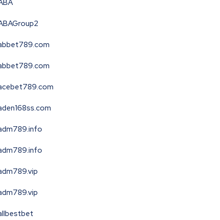
ABA
ABAGroup2
abbet789.com
abbet789.com
acebet789.com
aden168ss.com
adm789.info
adm789.info
adm789.vip
adm789.vip
allbestbet