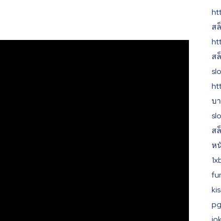
ht
สล
ht
สล
sl
ht
บา
sl
สล
หน
1x
fu
ki
pg
jo