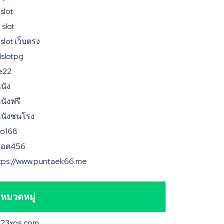
slot
 slot
slot เว็บตรง
llslotpg
ve22
หนัง
หนังฟรี
หนังชนโรง
ro168
็อต456
tps://www.puntaek66.me
หมวดหมู่
123xos.com