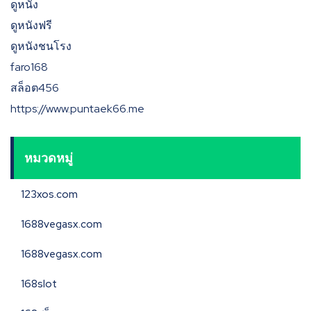
ดูหนัง
ดูหนังฟรี
ดูหนังชนโรง
faro168
สล็อต456
https://www.puntaek66.me
หมวดหมู่
123xos.com
1688vegasx.com
1688vegasx.com
168slot