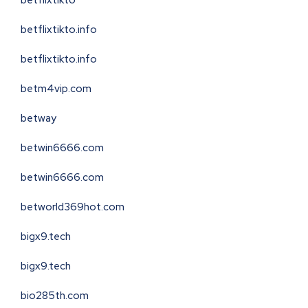
betflixtikto
betflixtikto.info
betflixtikto.info
betm4vip.com
betway
betwin6666.com
betwin6666.com
betworld369hot.com
bigx9.tech
bigx9.tech
bio285th.com