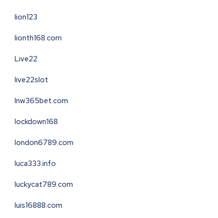
lion123
lionth168.com
Live22
live22slot
lnw365bet.com
lockdown168
london6789.com
luca333.info
luckycat789.com
luis16888.com