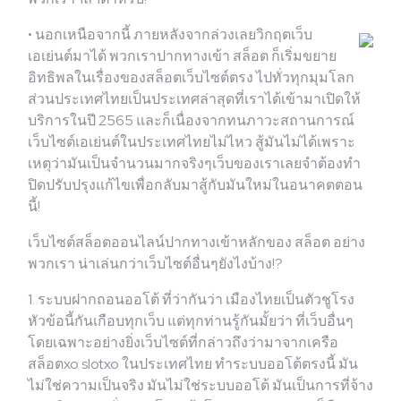
• นอกเหนือจากนี้ ภายหลังจากล่วงเลยวิกฤตเว็บ
เอเย่นต์มาได้ พวกเราปากทางเข้า สล็อต ก็เริ่มขยาย
อิทธิพลในเรื่องของสล็อตเว็บไซต์ตรง ไปทั่วทุกมุมโลก
ส่วนประเทศไทยเป็นประเทศล่าสุดที่เราได้เข้ามาเปิดให้
บริการในปี 2565 และก็เนื่องจากทนภาวะสถานการณ์
เว็บไซต์เอเย่นต์ในประเทศไทยไม่ไหว สู้มันไม่ได้เพราะ
เหตุว่ามันเป็นจำนวนมากจริงๆเว็บของเราเลยจำต้องทำ
ปิดปรับปรุงแก้ไขเพื่อกลับมาสู้กับมันใหม่ในอนาคตตอน
นี้!
เว็บไซต์สล็อตออนไลน์ปากทางเข้าหลักของ สล็อต อย่าง
พวกเรา น่าเล่นกว่าเว็บไซต์อื่นๆยังไงบ้าง!?
1. ระบบฝากถอนออโต้ ที่ว่ากันว่า เมืองไทยเป็นตัวชูโรง
หัวข้อนี้กันเกือบทุกเว็บ แต่ทุกท่านรู้กันมั้ยว่า ที่เว็บอื่นๆ
โดยเฉพาะอย่างยิ่งเว็บไซต์ที่กล่าวถึงว่ามาจากเครือ
สล็อตxo slotxo ในประเทศไทย ทำระบบออโต้ตรงนี้ มัน
ไม่ใช่ความเป็นจริง มันไม่ใช่ระบบออโต้ มันเป็นการที่จ้าง