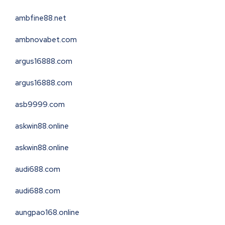
ambfine88.net
ambnovabet.com
argus16888.com
argus16888.com
asb9999.com
askwin88.online
askwin88.online
audi688.com
audi688.com
aungpao168.online