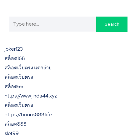
joker123
สล็อต168
สล็อตเว็บตรง แตกง่าย
สล็อตเว็บตรง
สล็อต66
https://www.jinda44.xyz
สล็อตเว็บตรง
https://bonus888.life
สล็อต888
slot99