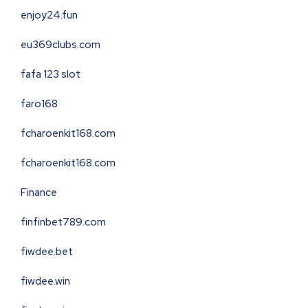
enjoy24.fun
eu369clubs.com
fafa 123 slot
faro168
fcharoenkit168.com
fcharoenkit168.com
Finance
finfinbet789.com
fiwdee.bet
fiwdee.win