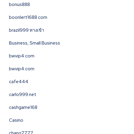
bonus888
boonlert1688.com
brazil999 ทางเข้า
Business, Small Business
bwvip4.com
bwvip4.com
cafe444
carlo999.net
cashgame168
Casino
chang7777