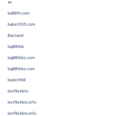
av
ba88th.com
babet555.com
Baccarat
baj88thb
baj88thbz.com
baj88thbz.com
baslot168
betflixtikto
betflixtikto.info
betflixtikto.info