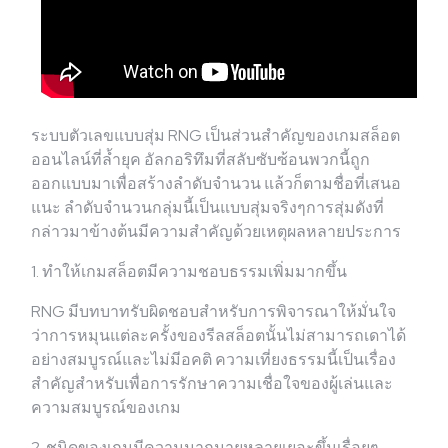
ระบบตัวเลขแบบสุ่ม RNG เป็นส่วนสำคัญของเกมสล็อต
ออนไลน์ที่ล้ำยุค อัลกอริทึมที่สลับซับซ้อนพวกนี้ถูก
ออกแบบมาเพื่อสร้างลำดับจำนวน แล้วก็ตามชื่อที่เสนอ
แนะ ลำดับจำนวนกลุ่มนี้เป็นแบบสุ่มจริงๆการสุ่มดังที่
กล่าวมาข้างต้นมีความสำคัญด้วยเหตุผลหลายประการ
1. ทำให้เกมสล็อตมีความชอบธรรมเพิ่มมากขึ้น
RNG มีบทบาทรับผิดชอบสำหรับการพิจารณาให้มั่นใจ
ว่าการหมุนแต่ละครั้งของรีลสล็อตนั้นไม่สามารถเดาได้
อย่างสมบูรณ์และไม่มีอคติ ความเที่ยงธรรมนี้เป็นเรื่อง
สำคัญสำหรับเพื่อการรักษาความเชื่อใจของผู้เล่นและ
ความสมบูรณ์ของเกม
2. ชนิดของเกมมีความมากมายหลายเยอะขึ้นเรื่อยๆ