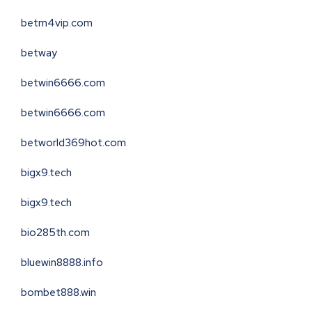
betm4vip.com
betway
betwin6666.com
betwin6666.com
betworld369hot.com
bigx9.tech
bigx9.tech
bio285th.com
bluewin8888.info
bombet888.win