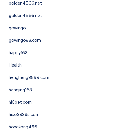
golden4566.net
golden4566.net
gowingo
gowingo88.com
happy168
Health
hengheng9899.com
hengjing168
hi6bet.com
hiso8888s.com
hongkong456