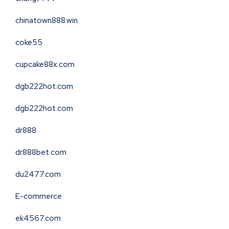
chinatown888.win
coke55
cupcake88x.com
dgb222hot.com
dgb222hot.com
dr888
dr888bet.com
du2477.com
E-commerce
ek4567.com