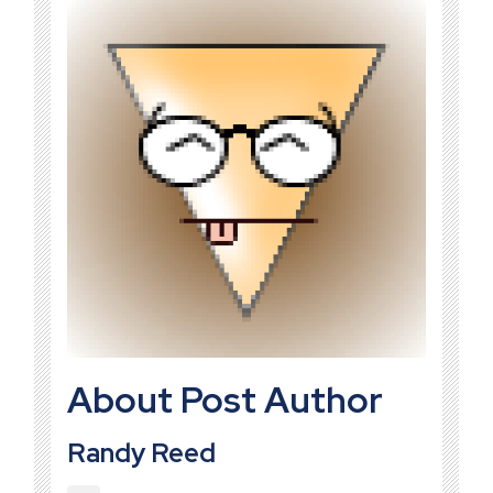
About Post Author
Randy Reed