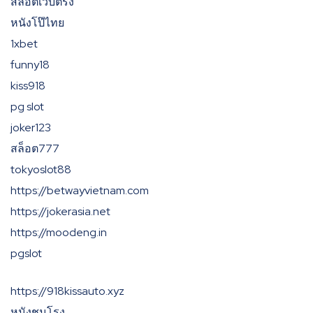
สล็อตเว็บตรง
หนังโป๊ไทย
1xbet
funny18
kiss918
pg slot
joker123
สล็อต777
tokyoslot88
https://betwayvietnam.com
https://jokerasia.net
https://moodeng.in
pgslot
https://918kissauto.xyz
หนังชนโรง