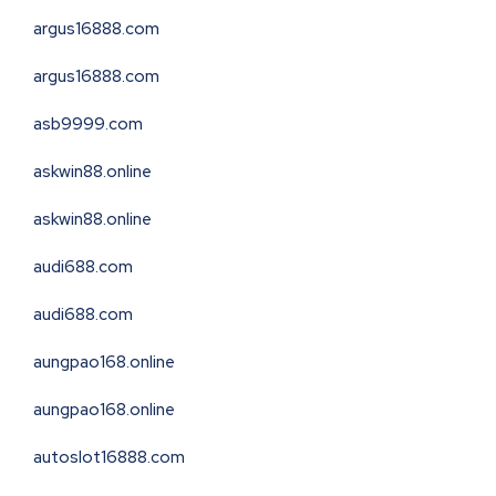
argus16888.com
argus16888.com
asb9999.com
askwin88.online
askwin88.online
audi688.com
audi688.com
aungpao168.online
aungpao168.online
autoslot16888.com