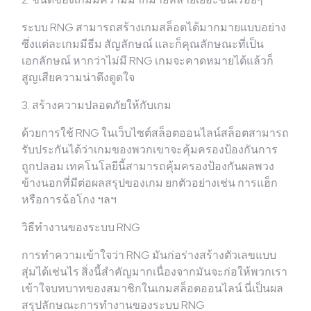
ระบบ RNG สามารถสร้างเกมสล็อตได้มากมายแบบอย่าง
ซึ่งแต่ละเกมมีธีม สัญลักษณ์ และก็คุณลักษณะที่เป็น
เอกลักษณ์ หากว่าไม่มี RNG เกมจะคาดหมายได้แล้วก็
สูญเสียความน่าดึงดูดใจ
3. สร้างความปลอดภัยให้กับเกม
ด้วยการใช้ RNG ในเว็บไซต์สล็อตออนไลน์สล็อตสามารถ
รับประกันได้ว่าเกมของพวกเขาจะคุ้มครองป้องกันการ
ถูกปลอม เทคโนโลยีนี้สามารถคุ้มครองป้องกันผลพวง
ข้างนอกที่มีต่อผลสรุปของเกม ยกตัวอย่างเช่น การแฮ็ก
หรือการฉ้อโกง ฯลฯ
วิธีทำงานของระบบ RNG
การทำความเข้าใจว่า RNG มันก่อร่างสร้างตัวเลขแบบ
สุ่มได้เช่นไร สิ่งนี้สำคัญมากเนื่องจากมันจะก่อให้พวกเรา
เข้าใจบทบาทของสมาชิกในเกมสล็อตออนไลน์ นี่เป็นผล
สรุปลักษณะการทำงานของระบบ RNG