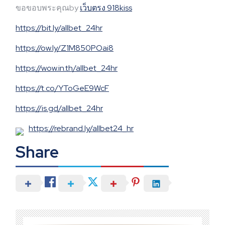
ขอขอบพระคุณby
เว็บตรง 918kiss
https://bit.ly/allbet_24hr
https://ow.ly/Z1M850POai8
https://wow.in.th/allbet_24hr
https://t.co/YToGeE9WcF
https://is.gd/allbet_24hr
https://rebrand.ly/allbet24_hr
Share