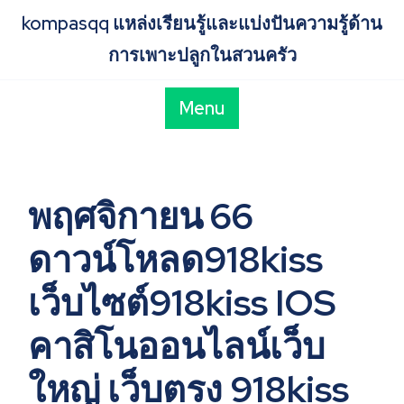
Skip
kompasqq แหล่งเรียนรู้และแบ่งปันความรู้ด้าน
to
content
การเพาะปลูกในสวนครัว
Menu
พฤศจิกายน 66
ดาวน์โหลด918kiss
เว็บไซต์918kiss IOS
คาสิโนออนไลน์เว็บ
ใหญ่ เว็บตรง 918kiss