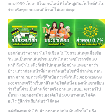
brazil999 เว็บคาสิโนออนไลน์ ที่ใจใหญ่เกินเว็บไซต์ทั่วไป
จ่ายจริงทุกยอด ถอนกี่ล้านก็ไม่เคยสะดุด
บอกก่อนว่าพวกเราไม่ใช่เซียน ไม่ใช่สายเล่นทุกเมื่อเชื่อ
วัน แต่เป็นพวกเล่นขำๆแบบวันไหนว่างๆมีเวลาซัก 30
นาที ถึงชั่วโมงนึงก็เข้าไปหมุนสล็อตบ้าง แทงบาคาร่า
บ้าง แต่ว่าก่อนหน้าที่ผ่านมาก็พบเว็บไซต์ที่ ฝากง่าย ถอน
ยาก มากมาย กระทั่งรู้สึกเบื่อ กระทั่งวันนึงเจอ brazil999
slot จากเพจรีวิวเว็บคาสิโนเว็บไซต์หนึ่ง มองเห็นเขาเขียน
ว่า เว็บนี้จ่ายเป็นล้านก็จ่ายจริง อ่านและแบบ…จะเว่อร์ไป
มั้ยวะ? เลยลองสมัครเอง เติมไป 500 บาทแบบไม่คิด
อะไร รู้สึกว่าเสียก็นับว่าได้ลอง
แต่เพียงพอเล่นได้แล้ว กดถอนปุบปับ เงินเข้าปั๊บ ไม่ถึง