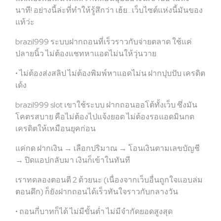
นาที! อย่างนี้ล่ะที่ทำให้รู้สึกว่า เฮ้ย…เว็บไซต์แห่งนี้มันของ
แท้ว่ะ
brazil999 ระบบฝากถอนที่เร็วราวกับจ่ายตลาด ใช้แค่
ปลายนิ้ว ไม่ต้องแชทหาแอดไม่นให้วุ่นวาย
• ไม่ต้องส่งสลิป ไม่ต้องพิมพ์หาแอดไม่น ฝากปุบปับ เครดิต
เด้ง
brazil999 slot เขาใช้ระบบ ฝากถอนออโต้ทั้งเว็บ ซึ่งมัน
โคตรสบาย คือไม่ต้องไปแจ้งยอด ไม่ต้องรอแอดมินกด
เครดิตให้เหมือนยุคก่อน
แค่กด ฝากเงิน → เลือกปริมาณ → โอนเงินตามเลขบัญชี
→ ปิดแอปกลับมา เงินก็เข้าในทันที
เราทดลองตอนตี 2 ด้วยนะ (เนื่องจากเว็บอื่นถูกใจแอบล่ม
ตอนดึก) ก็ยังฝากถอนได้เร็วทันใจราวกับกลางวัน
• ถอนกี่บาทก็ได้ ไม่มีขั้นต่ำ ไม่มีจำกัดยอดสูงสุด