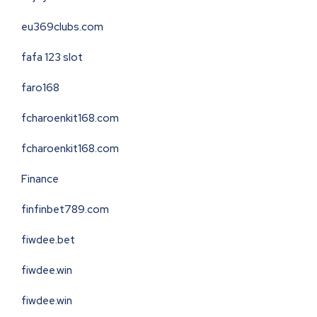
eu369clubs.com
fafa 123 slot
faro168
fcharoenkit168.com
fcharoenkit168.com
Finance
finfinbet789.com
fiwdee.bet
fiwdee.win
fiwdee.win