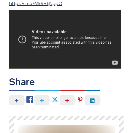
https://t.co/Mk9BtjNppQ
Share