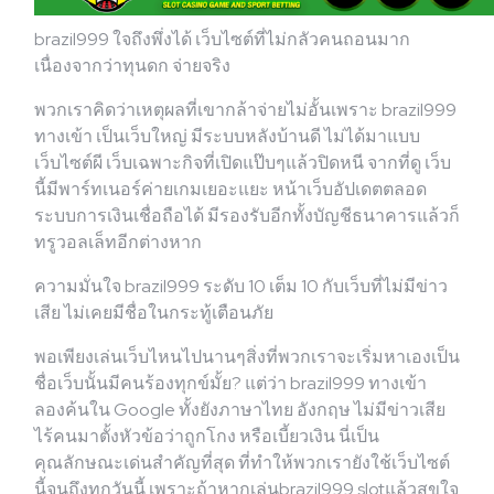
brazil999 ใจถึงพึ่งได้ เว็บไซต์ที่ไม่กลัวคนถอนมาก
เนื่องจากว่าทุนดก จ่ายจริง
พวกเราคิดว่าเหตุผลที่เขากล้าจ่ายไม่อั้นเพราะ brazil999
ทางเข้า เป็นเว็บใหญ่ มีระบบหลังบ้านดี ไม่ได้มาแบบ
เว็บไซต์ผี เว็บเฉพาะกิจที่เปิดแป๊บๆแล้วปิดหนี จากที่ดู เว็บ
นี้มีพาร์ทเนอร์ค่ายเกมเยอะแยะ หน้าเว็บอัปเดตตลอด
ระบบการเงินเชื่อถือได้ มีรองรับอีกทั้งบัญชีธนาคารแล้วก็
ทรูวอลเล็ทอีกต่างหาก
ความมั่นใจ brazil999 ระดับ 10 เต็ม 10 กับเว็บที่ไม่มีข่าว
เสีย ไม่เคยมีชื่อในกระทู้เตือนภัย
พอเพียงเล่นเว็บไหนไปนานๆสิ่งที่พวกเราจะเริ่มหาเองเป็น
ชื่อเว็บนั้นมีคนร้องทุกข์มั้ย? แต่ว่า brazil999 ทางเข้า
ลองค้นใน Google ทั้งยังภาษาไทย อังกฤษ ไม่มีข่าวเสีย
ไร้คนมาตั้งหัวข้อว่าถูกโกง หรือเบี้ยวเงิน นี่เป็น
คุณลักษณะเด่นสำคัญที่สุด ที่ทำให้พวกเรายังใช้เว็บไซต์
นี้จนถึงทุกวันนี้ เพราะถ้าหากเล่นbrazil999 slotแล้วสุขใจ