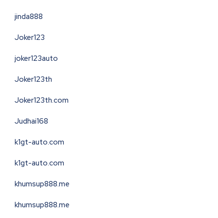
jinda888
Joker123
joker123auto
Joker123th
Joker123th.com
Judhai168
k1gt-auto.com
k1gt-auto.com
khumsup888.me
khumsup888.me