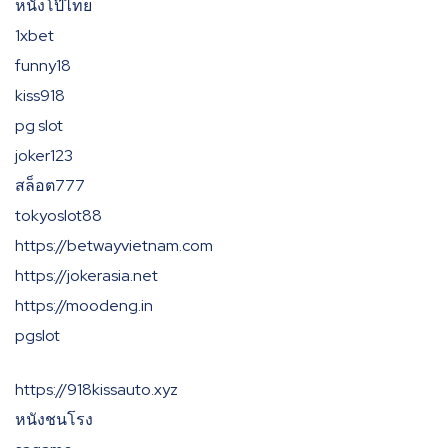
หนังโป๊ไทย
1xbet
funny18
kiss918
pg slot
joker123
สล็อต777
tokyoslot88
https://betwayvietnam.com
https://jokerasia.net
https://moodeng.in
pgslot
https://918kissauto.xyz
หนังชนโรง