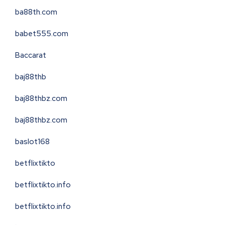
ba88th.com
babet555.com
Baccarat
baj88thb
baj88thbz.com
baj88thbz.com
baslot168
betflixtikto
betflixtikto.info
betflixtikto.info