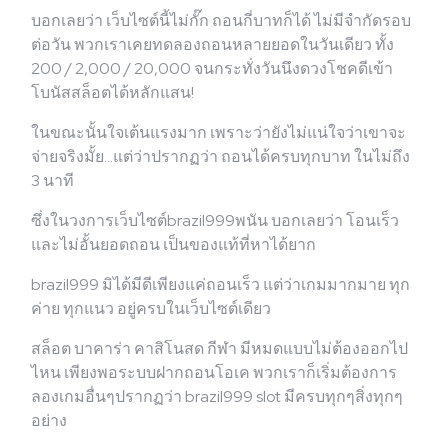
บอกเลยว่า เว็บไซต์นี้ไม่กั๊ก ถอนกี่บาทก็ได้ ไม่มีจำกัดรอบ
ต่อวัน พวกเราเคยทดลองถอนหลายยอดในวันเดียว ทั้ง
200 / 2,000 / 20,000 จนกระทั่งวันนึงดวงโชคดีเข้า
โบนัสสล็อตได้หลักแสน!
ในขณะนั้นใจเต้นแรงมาก เพราะว่ายังไม่แน่ใจว่าเขาจะ
จ่ายจริงมั้ย…แต่ว่าปรากฏว่า ถอนได้ครบทุกบาท ในไม่ถึง
3 นาที
ซึ่งในวงการเว็บไซต์brazil999พนัน บอกเลยว่า โอนเร็ว
และไม่อั้นยอดถอน เป็นของแท้ที่หาได้ยาก
brazil999 มิได้มีดีเพียงแค่ถอนเร็ว แต่ว่าเกมมากมาย ทุก
ค่าย ทุกแนว อยู่ครบในเว็บไซต์เดียว
สล็อต บาคาร่า คาสิโนสด กีฬา มีหมดแบบไม่ต้องออกไป
ไหน เพียงพอระบบฝากถอนโอเค พวกเราก็เริ่มต้องการ
ลองเกมอื่นๆปรากฏว่า brazil999 slot มีครบทุกๆสิ่งทุกๆ
อย่าง