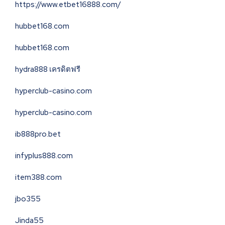
https://www.etbet16888.com/
hubbet168.com
hubbet168.com
hydra888 เครดิตฟรี
hyperclub-casino.com
hyperclub-casino.com
ib888pro.bet
infyplus888.com
item388.com
jbo355
Jinda55