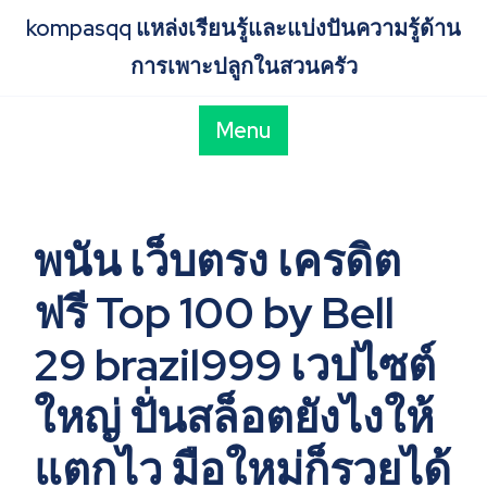
Skip
kompasqq แหล่งเรียนรู้และแบ่งปันความรู้ด้าน
to
content
การเพาะปลูกในสวนครัว
Menu
พนัน เว็บตรง เครดิต
ฟรี Top 100 by Bell
29 brazil999 เวปไซต์
ใหญ่ ปั่นสล็อตยังไงให้
แตกไว มือใหม่ก็รวยได้