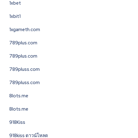
1xbet
1xbit1
1xgameth.com
789plus.com
789plus.com
789pluss.com
789pluss.com
8lots.me
8lots.me
918Kiss
918kiss ดาวน์โหลด