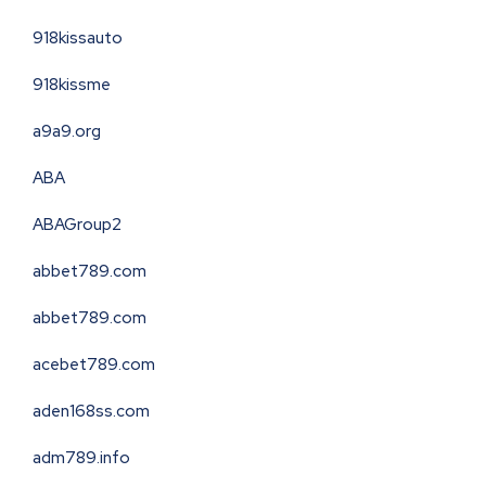
918kissauto
918kissme
a9a9.org
ABA
ABAGroup2
abbet789.com
abbet789.com
acebet789.com
aden168ss.com
adm789.info