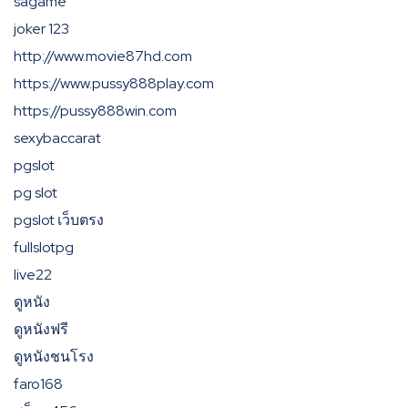
sagame
joker 123
http://www.movie87hd.com
https://www.pussy888play.com
https://pussy888win.com
sexybaccarat
pgslot
pg slot
pgslot เว็บตรง
fullslotpg
live22
ดูหนัง
ดูหนังฟรี
ดูหนังชนโรง
faro168