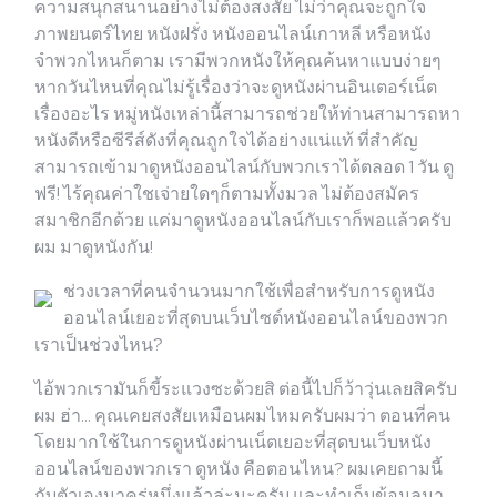
ความสนุกสนานอย่างไม่ต้องสงสัย ไม่ว่าคุณจะถูกใจ
ภาพยนตร์ไทย หนังฝรั่ง หนังออนไลน์เกาหลี หรือหนัง
จำพวกไหนก็ตาม เรามีพวกหนังให้คุณค้นหาแบบง่ายๆ
หากวันไหนที่คุณไม่รู้เรื่องว่าจะดูหนังผ่านอินเตอร์เน็ต
เรื่องอะไร หมู่หนังเหล่านี้สามารถช่วยให้ท่านสามารถหา
หนังดีหรือซีรีส์ดังที่คุณถูกใจได้อย่างแน่แท้ ที่สำคัญ
สามารถเข้ามาดูหนังออนไลน์กับพวกเราได้ตลอด 1 วัน ดู
ฟรี! ไร้คุณค่าใชเจ่ายใดๆก็ตามทั้งมวล ไม่ต้องสมัคร
สมาชิกอีกด้วย แค่มาดูหนังออนไลน์กับเราก็พอแล้วครับ
ผม มาดูหนังกัน!
ช่วงเวลาที่คนจำนวนมากใช้เพื่อสำหรับการดูหนัง
ออนไลน์เยอะที่สุดบนเว็บไซต์หนังออนไลน์ของพวก
เราเป็นช่วงไหน?
ไอ้พวกเรามันก็ขี้ระแวงซะด้วยสิ ต่อนี้ไปก็ว้าวุ่นเลยสิครับ
ผม ฮ่า… คุณเคยสงสัยเหมือนผมไหมครับผมว่า ตอนที่คน
โดยมากใช้ในการดูหนังผ่านเน็ตเยอะที่สุดบนเว็บหนัง
ออนไลน์ของพวกเรา ดูหนัง คือตอนไหน? ผมเคยถามนี้
กับตัวเองมาครู่หนึ่งแล้วล่ะนะครับ และทำเก็บข้อมูลมา