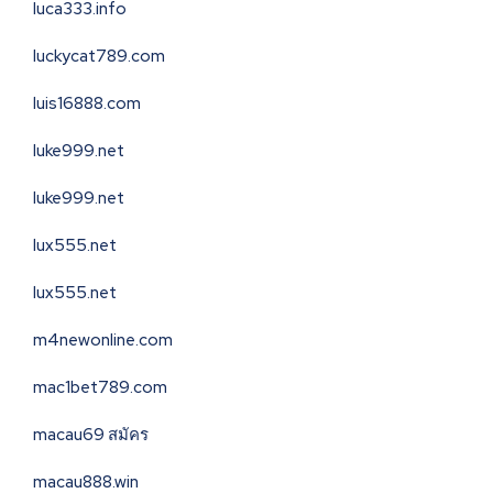
luca333.info
luckycat789.com
luis16888.com
luke999.net
luke999.net
lux555.net
lux555.net
m4newonline.com
mac1bet789.com
macau69 สมัคร
macau888.win