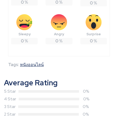
0
%
0
%
0
%
Sleepy
Angry
Surprise
0
%
0
%
0
%
Tags:
หนังออนไลน์
Average Rating
5 Star
0%
4 Star
0%
3 Star
0%
2 Star
0%