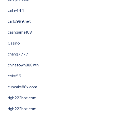
cafe444
carlo999.net
cashgame168
Casino
chang7777
chinatown888.win
coke55
cupcake88x.com
dgb222hot.com
dgb222hot.com