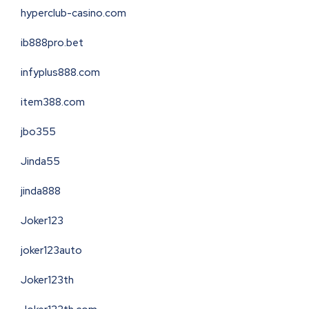
hyperclub-casino.com
ib888pro.bet
infyplus888.com
item388.com
jbo355
Jinda55
jinda888
Joker123
joker123auto
Joker123th