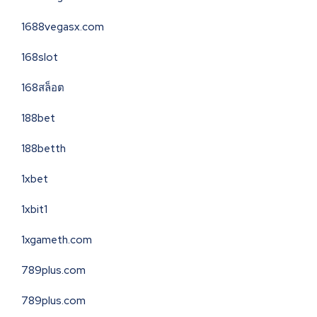
1688vegasx.com
168slot
168สล็อต
188bet
188betth
1xbet
1xbit1
1xgameth.com
789plus.com
789plus.com