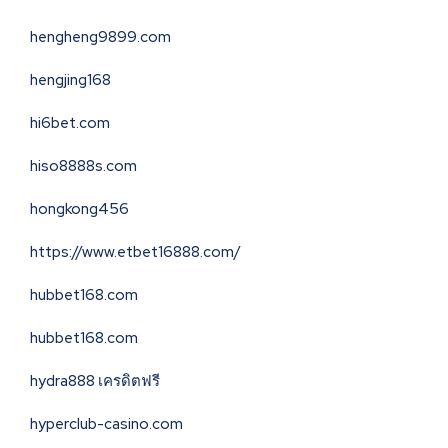
hengheng9899.com
hengjing168
hi6bet.com
hiso8888s.com
hongkong456
https://www.etbet16888.com/
hubbet168.com
hubbet168.com
hydra888 เครดิตฟรี
hyperclub-casino.com