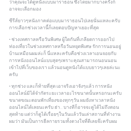
ว่าคุณจะได้ดูหนังแบบมาราธอน ซึ่งโดยมากบางครั้งก็
อาจจะเลือกมอง
ซีรีส์ยาวๆหนังภาคต่อแบบมาราธอนไปเลยนั่นแหละครับ
การเลือกช่วงเวลานี้ก็เลยตอบปัญหาเยอะที่สุด
• ช่วงเทศกาลหรือวันพิเศษ ผู้ใดกันที่เกลียดการออกไป
ท่องเที่ยวในช่วงเทศกาลหรือวันหยุดพิเศษ รักการนอนอยู่
บ้านเหมือนผมล่ะก็ นี่แหละครับคือช่วงเวลาเอนจอยกับ
การหนังออนไลน์แบบสุดๆเพราะคุณสามารถนอนนอน
เข้าไปที่เว็บของเรา แล้วนอนดูหนังได้แบบยาวๆเลยล่ะนะ
ครับ
• ทุกช่วง และก็ท้ายที่สุด เอาจริงเอาจังๆแล้ว การหนัง
ออนไลน์มิได้จำกัดระยะเวลาอะไรขนาดนั้นหรอกนะครับ
ขนาดขณะตอนพักเที่ยงของทุกๆวัน ผมยังหาเวลาหนัง
ออนไลน์ได้เลยนะครับ ฮ่า… บางทีก็อาจจะดูได้ไม่ถึงตอน
สุดท้าย แต่ว่าก็ดูได้เรื่อยๆในวันแล้ววันเล่าสถานที่ทำงาน
ผมว่า มันเป็นการฮีลกายรวมทั้งดวงใจที่ดีเลยจ๊ะครับผม