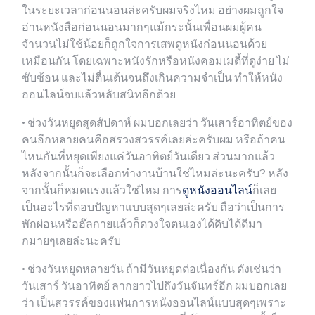
ในระยะเวลาก่อนนอนล่ะครับผมจริงไหม อย่างผมถูกใจ
อ่านหนังสือก่อนนอนมากๆแม้กระนั้นเพื่อนผมผู้คน
จำนวนไม่ใช้น้อยก็ถูกใจการเสพดูหนังก่อนนอนด้วย
เหมือนกัน โดยเฉพาะหนังรักหรือหนังคอมเมดี้ที่ดูง่าย ไม่
ซับซ้อน และไม่ตื่นเต้นจนถึงเกินความจำเป็น ทำให้หนัง
ออนไลน์จบแล้วหลับสนิทอีกด้วย
• ช่วงวันหยุดสุดสัปดาห์ ผมบอกเลยว่า วันเสาร์อาทิตย์ของ
คนอีกหลายคนคือสรวงสวรรค์เลยล่ะครับผม หรือถ้าคน
ไหนกันที่หยุดเพียงแค่วันอาทิตย์วันเดียว ส่วนมากแล้ว
หลังจากนั้นก็จะเลือกทำงานบ้านใช่ไหมล่ะนะครับ? หลัง
จากนั้นก็หมดแรงแล้วใช่ไหม การ
ดูหนังออนไลน์
ก็เลย
เป็นอะไรที่ตอบปัญหาแบบสุดๆเลยล่ะครับ ถือว่าเป็นการ
พักผ่อนหรือฮ๊ลกายแล้วก็ดวงใจตนเองได้ดิบได้ดีมา
กมายๆเลยล่ะนะครับ
• ช่วงวันหยุดหลายวัน ถ้ามีวันหยุดต่อเนื่องกัน ดังเช่นว่า
วันเสาร์ วันอาทิตย์ ลากยาวไปถึงวันจันทร์อีก ผมบอกเลย
ว่า เป็นสวรรค์ของแฟนการหนังออนไลน์แบบสุดๆเพราะ