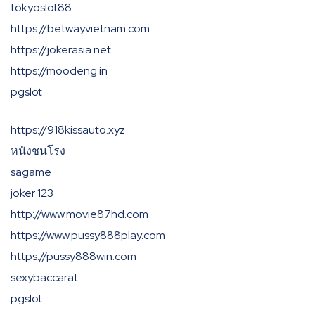
tokyoslot88
https://betwayvietnam.com
https://jokerasia.net
https://moodeng.in
pgslot
https://918kissauto.xyz
หนังชนโรง
sagame
joker 123
http://www.movie87hd.com
https://www.pussy888play.com
https://pussy888win.com
sexybaccarat
pgslot