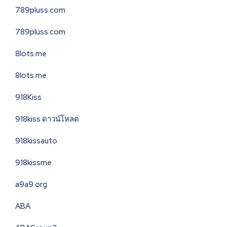
789pluss.com
789pluss.com
8lots.me
8lots.me
918Kiss
918kiss ดาวน์โหลด
918kissauto
918kissme
a9a9.org
ABA