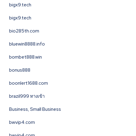
bigx9.tech
bigx9.tech
bio285th.com
bluewin8888.info
bombet888.win
bonus888
boonlert1688.com
brazil999 ทางเข้า
Business, Small Business
bwvip4.com
bwvip4.com