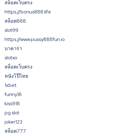
สล็อตเว็บตรง
https://bonus888.life
สล็อต888
slot99
https://www.pussy888fun.io
บาคาร่า
slotxo
สล็อตเว็บตรง
หนังโป๊ไทย
1xbet
funny18
kiss918
pg slot
joker123
สล็อต777