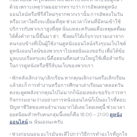
ด้วย เพราะเหตุว่าผมอยากทราบว่า การอัพเดทดูหนัง
ออนไลน์หรือซีรีส์ใหม่ๆจากพวกเรานั้น การอัพลงในวัน
หรือเวลาใดถึงจะเยี่ยมที่สุด ช่วงเวลาไหนที่มีคนเข้าใช้
บริการกับพวกเราสูงที่สุด นั่นแหละครับผมคือเหตุผลที่ผม
ได้ตั้งคำถามนี้ขึ้นมา ฮ่า… ซึ่งผมก็ได้เก็บรวบรวมเอาจาก
คนรอบข้างที่เป็นผู้ใช้งานดูหนังออนไลน์จริงๆบนเว็บไซต์
ดูหนังออนไลน์ของพวกเราไปเลยนั่นเองขอรับ เพื่อได้ข้อ
มูลแบบเรียลๆและนี่คือตอนที่คนส่วนใหญ่ใช้เพื่อสำหรับ
ในการดูหนังหรือซีรีส์บนเว็บของพวกเรา
• พักหลังเลิกงาน/เลิกเรียน หากคุณเลิกงานหรือเลิกเรียน
แล้วล่ะก็ การทำงานหรือการศึกษาเล่าเรียนมาตลอดวัน
คงจะดูดพลังจากคุณไปไม่มากก็น้อยเลยล่ะขอรับ การหา
กิจกรรมยามว่างอย่างการหนังออนไลน์ก็เป็นอะไรที่ตอบ
ปัญหาชีวิตของคนจำนวนมากได้เลย โดยเหตุนี้ ช่วงเวลา
ยอดนิยมสำหรับคนกลุ่มนี้เลยก็คือ 18:00 – 21:00
ดูหนัง
ออนไลน์
น. นั่นเองนะครับ
• ช่วงก่อนนอน อะไรมันจะดีไปกว่าวิธีการทำอะไรที่ถูกใจ