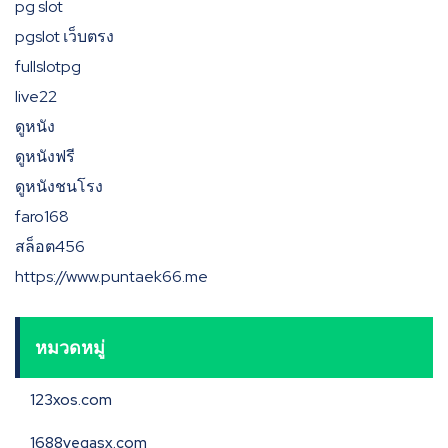
pg slot
pgslot เว็บตรง
fullslotpg
live22
ดูหนัง
ดูหนังฟรี
ดูหนังชนโรง
faro168
สล็อต456
https://www.puntaek66.me
หมวดหมู่
123xos.com
1688vegasx.com