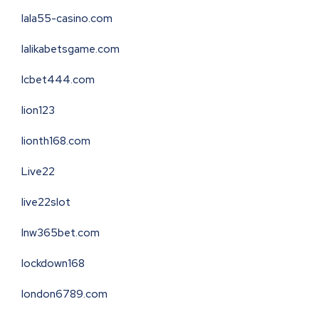
lala55-casino.com
lalikabetsgame.com
lcbet444.com
lion123
lionth168.com
Live22
live22slot
lnw365bet.com
lockdown168
london6789.com