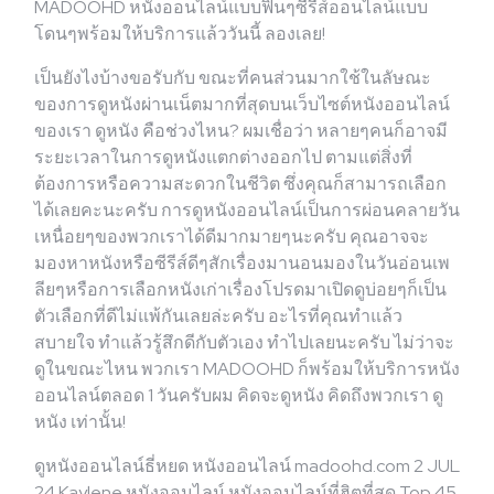
MADOOHD หนังออนไลน์แบบฟินๆซีรีส์ออนไลน์แบบ
โดนๆพร้อมให้บริการแล้ววันนี้ ลองเลย!
เป็นยังไงบ้างขอรับกับ ขณะที่คนส่วนมากใช้ในลัษณะ
ของการดูหนังผ่านเน็ตมากที่สุดบนเว็บไซต์หนังออนไลน์
ของเรา ดูหนัง คือช่วงไหน? ผมเชื่อว่า หลายๆคนก็อาจมี
ระยะเวลาในการดูหนังแตกต่างออกไป ตามแต่สิ่งที่
ต้องการหรือความสะดวกในชีวิต ซึ่งคุณก็สามารถเลือก
ได้เลยคะนะครับ การดูหนังออนไลน์เป็นการผ่อนคลายวัน
เหนื่อยๆของพวกเราได้ดีมากมายๆนะครับ คุณอาจจะ
มองหาหนังหรือซีรีส์ดีๆสักเรื่องมานอนมองในวันอ่อนเพ
ลียๆหรือการเลือกหนังเก่าเรื่องโปรดมาเปิดดูบ่อยๆก็เป็น
ตัวเลือกที่ดีไม่แพ้กันเลยล่ะครับ อะไรที่คุณทำแล้ว
สบายใจ ทำแล้วรู้สึกดีกับตัวเอง ทำไปเลยนะครับ ไม่ว่าจะ
ดูในขณะไหน พวกเรา MADOOHD ก็พร้อมให้บริการหนัง
ออนไลน์ตลอด 1 วันครับผม คิดจะดูหนัง คิดถึงพวกเรา ดู
หนัง เท่านั้น!
ดูหนังออนไลน์ธี่หยด หนังออนไลน์ madoohd.com 2 JUL
24 Kaylene หนังออนไลน์ หนังออนไลน์ที่ฮิตที่สุด Top 45